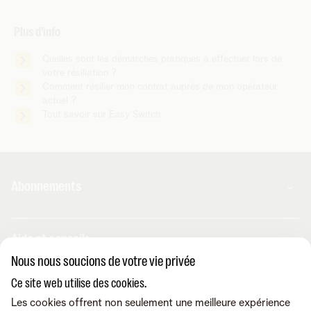
Plus d'info
Quelles sont les démarches pratiques à effectuer lors de
votre résiliation ?
Comment résilier mon contrat auprès de mon opérateur
actuel ?
Tout savoir sur Easy Switch
Abonnements
Combos
Aide et conseils
Internet
Nous nous soucions de votre vie privée
Mobile
Telenet TV
MyTelenet-app
Ce site web utilise des cookies.
Service client
BE Sports
Contactez-nous
Les cookies offrent non seulement une meilleure expérience
BE TV