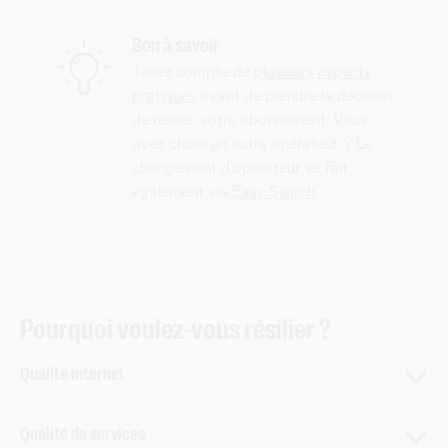
Bon à savoir
Tenez compte de
plusieurs aspects
pratiques
avant de prendre la décision
de résilier votre abonnement. Vous
avez choisi un autre opérateur ? Le
changement d’opérateur se fait
également via
Easy Switch
.
Pourquoi voulez-vous résilier ?
Qualité internet
Portée wifi limitée ? Votre wifi n'est pas très rapide ? C’est
Qualité de services
ennuyeux. Nous serions ravis de vous aider à améliorer