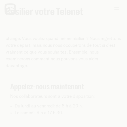
Résilier votre Telenet
Vous créez vous-même votre Telenet. Vous pouvez donc le
modifier à tout moment, même si demain, la situation
change. Vous voulez quand même résilier ? Nous regrettons
votre départ, mais nous nous occuperons de tout si c'est
vraiment ce que vous souhaitez. Ensemble, nous
examinerons comment nous pouvons vous aider
davantage.
Appelez-nous maintenant
Nos collaborateurs sont à votre disposition:
Du lundi au vendredi: de 8 h à 20 h.
Le samedi: 9 h à 17 h 30.