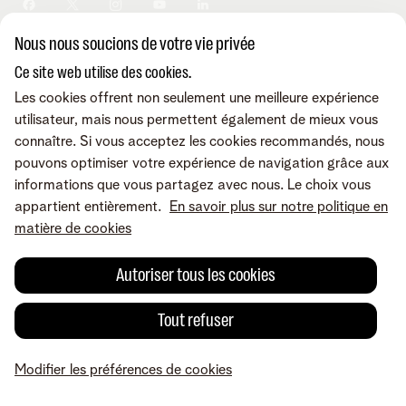
Sécurité
Modifier vos données
Informations financières
Modifier mes produits
Développement durable
Nous nous soucions de votre vie privée
Offre Internet Sociale
Conditions
Mentions légales
Droit de rétractation
Modifier les préférences de
Careers
Check & Smile
cookies
Qualité des services
Accessibilité
Ce site web utilise des cookies.
Vie privée
© Telenet 2026 - Telenet SRL - Liersesteenweg 4, 2800 Malines -
Les cookies offrent non seulement une meilleure expérience
Cookie policy
TVA BE 0473.416.418 - RPM Anvers dep. Malines
utilisateur, mais nous permettent également de mieux vous
Programme heartware
connaître. Si vous acceptez les cookies recommandés, nous
pouvons optimiser votre expérience de navigation grâce aux
informations que vous partagez avec nous. Le choix vous
appartient entièrement.
En savoir plus sur notre politique en
matière de cookies
Autoriser tous les cookies
Tout refuser
Modifier les préférences de cookies