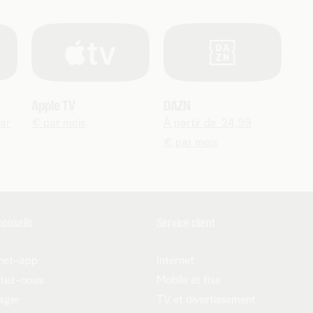
Apple TV
DAZN
par
€ par mois
À partir de 24,99
€ par mois
conseils
Service client
net-app
Internet
tez-nous
Mobile et fixe
ager
TV et divertissement