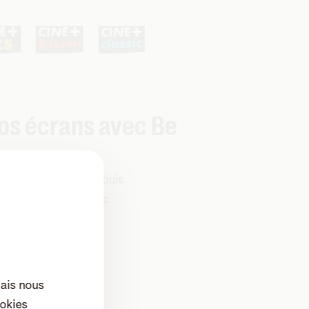
vos écrans avec Be
 que vous soyez depuis
votre smartphone avec
o.
mais nous
okies