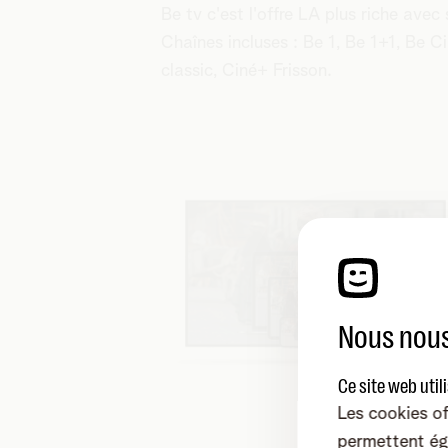
Be tv c'est l'offre LA plus riche ave
Chaînes incluses : Be 1, Be 1+1, Be C
classic, Ciné+ Frisson.
Nous nous
Ce site web util
Les cookies of
permettent ég