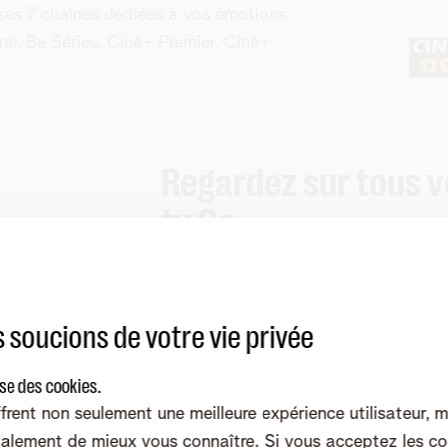
c ses 7 chaînes dédiées à vos émotions.
iné, Be Séries, Ciné+ Premier, Ciné+
Regardez sur tous 
tv Go
Profitez des programmes de Be tv où
votre ordinateur, votre tablette et 
l'application Be tv Go.
 soucions de votre vie privée
Plus d'info
sur l'activation de Be tv G
ise des cookies.
frent non seulement une meilleure expérience utilisateur, 
alement de mieux vous connaître. Si vous acceptez les co