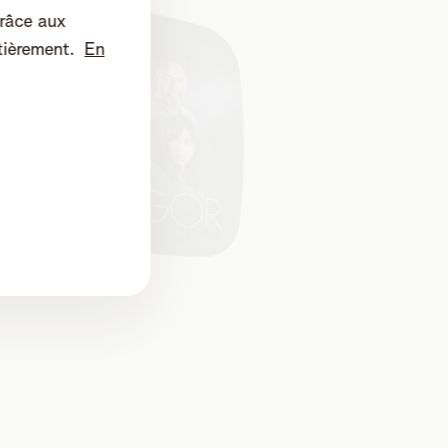
râce aux
tièrement.
En