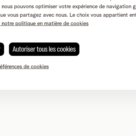
nous pouvons optimiser votre expérience de navigation g
que vous partagez avec nous. Le choix vous appartient en
er, HBO, Discovery via l’application
r notre politique en matière de cookies
res, lifestyle, du contenu de rêve pour
r
Autoriser tous les cookies
ax.
références de cookies