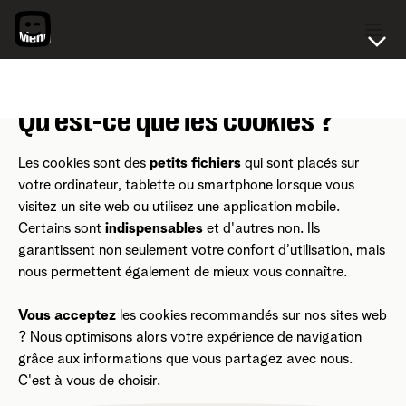
Menu
Général
Paramètres
Qu'est-ce que les cookies ?
Droits
Atteintes
Les cookies sont des
petits fichiers
qui sont placés sur
Partage de données
votre ordinateur, tablette ou smartphone lorsque vous
Que sont les cookies ?
visitez un site web ou utilisez une application mobile.
Communication
Certains sont
indispensables
et d'autres non. Ils
garantissent non seulement votre confort d’utilisation, mais
nous permettent également de mieux vous connaître.
Vous acceptez
les cookies recommandés sur nos sites web
? Nous optimisons alors votre expérience de navigation
grâce aux informations que vous partagez avec nous.
C'est à vous de choisir.