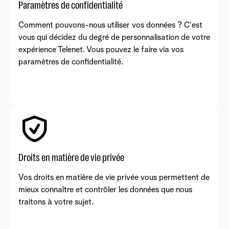
d'activer certaines fonctions des réseaux sociaux.
Paramètres de confidentialité
Téléchargez notre politique en matière de cookies (pdf-97
Comment pouvons-nous utiliser vos données ? C'est
KB)
pour obtenir tous les détails.
vous qui décidez du degré de personnalisation de votre
expérience Telenet. Vous pouvez le faire via vos
paramètres de confidentialité.
Droits en matière de vie privée
Vos droits en matière de vie privée vous permettent de
mieux connaître et contrôler les données que nous
traitons à votre sujet.