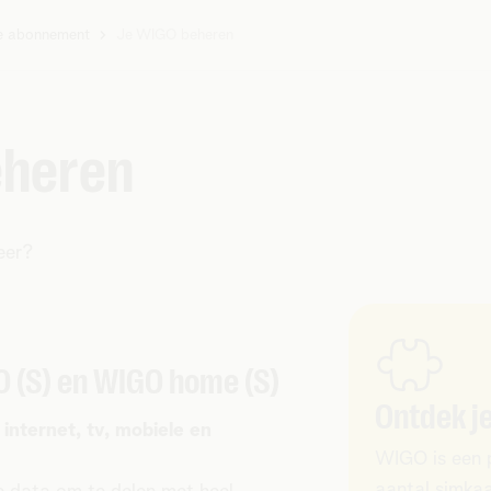
e abonnement
Je WIGO beheren
eheren
eer?
 (S) en WIGO home (S)
Ontdek j
nternet, tv, mobiele en
WIGO is een p
aantal simka