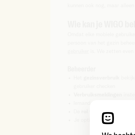
kunnen ook nog, maar alleen a
Wie kan je WIGO b
Omdat elke mobiele gebruiker
persoon van het gezin beheer
gebruiker
is. We zetten even 
Beheerder
Het
gezinsverbruik
bekij
gebruiker checken
Verbruiksmeldingen
inste
Iemand
pauzeren
die te g
De
rol
van iemand
aanpa
Je opties beheren