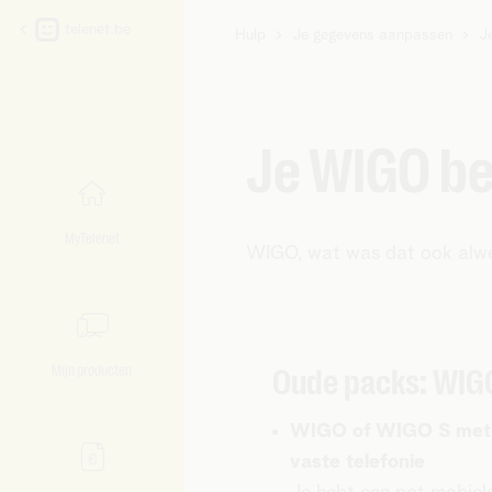
telenet.be
Hulp
Je gegevens aanpassen
J
U
bent
hier:
Je WIGO b
MyTelenet
WIGO, wat was dat ook alw
Mijn producten
Oude packs: WIGO
WIGO of WIGO S met i
vaste telefonie