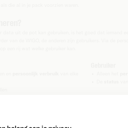
ls die al in je pack voorzien waren.
eheren?
 data uit de pot kan gebruiken, is het goed dat iemand ee
der van de WIGO, de anderen zijn gebruikers. Via de perso
op een rij wat welke gebruiker kan.
Gebruiker
ken en
persoonlijk verbruik
van elke
Alleen het
pers
De
status
van
llen
retig data verbruikt
ssen
(via de profielpagina)