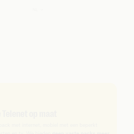
NL
e Telenet op maat
ack met internet, mobiel met een beperkt
arten en tv. We bieden
geen vaste packs meer