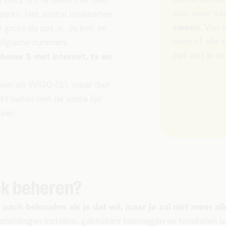
e data om te delen met heel
aan, want v
eperkt. Het aantal simkaarten
samen
. Van 
 groot de pot is. Je belt en
twee of alle 
elgische nummers.
zelf wat je no
ome S met internet, tv en
elen als WIGO (S), maar dan
t bellen met de vaste lijn
luren.
ck beheren?
e pack behouden als je dat wil, maar je zal niet meer a
iksmeldingen instellen, gebruikers toevoegen en toestellen