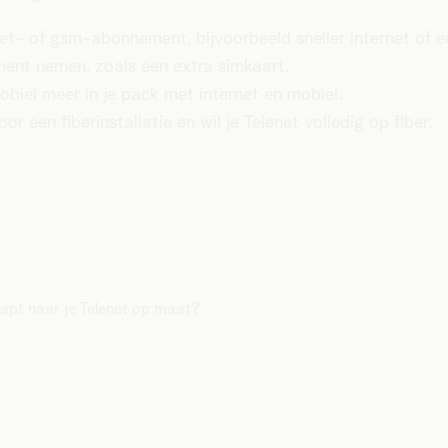
net- of gsm-abonnement, bijvoorbeeld sneller internet of 
ment nemen, zoals een extra simkaart.
obiel meer in je pack met internet en mobiel.
r een fiberinstallatie en wil je Telenet volledig op fiber.
tapt naar je Telenet op maat?