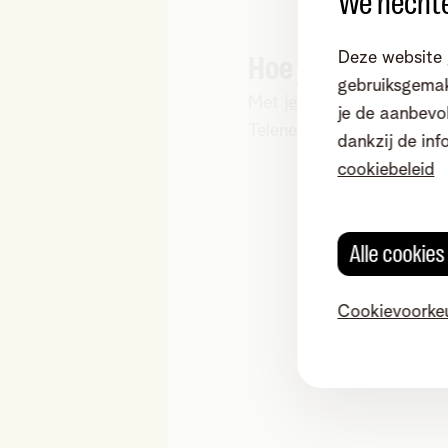
We hechte
Deze website 
Hoe je WIGO beh
gebruiksgemak
Met
je login
heb je toegan
je de aanbevol
Telenet-websites en -app
dankzij de inf
cookiebeleid
Alle cookie
Cookievoorke