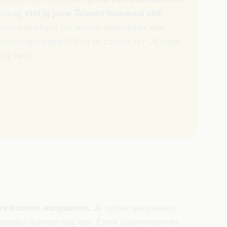
andaag
stel jij jouw Telenet helemaal zelf
internetsnelheid tot aantal simkaarten, één,
streamingdiensten? Met of zonder tv? Jij kiest
dig hebt.
lles kunnen aanpassen.
Je opties aanpassen,
 bestellen kunnen nog wel. Extra abonnementen