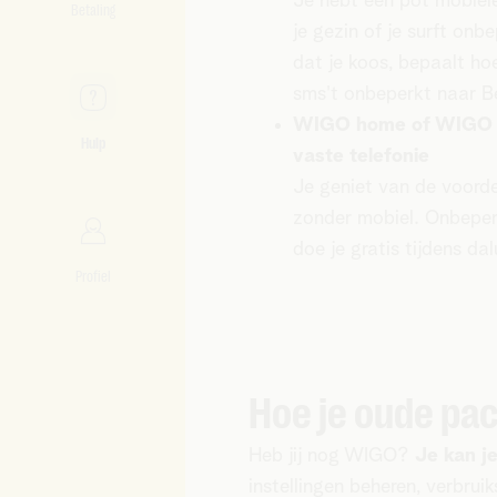
Je hebt een pot mobiel
Betaling
je gezin of je surft onb
dat je koos, bepaalt hoe
sms't onbeperkt naar B
WIGO home of WIGO h
Hulp
vaste telefonie
Je geniet van de voord
zonder mobiel. Onbeperk
doe je gratis tijdens da
Profiel
Hoe je oude pa
Heb jij nog WIGO?
Je kan j
instellingen beheren, verbru