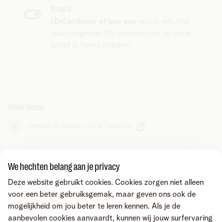
Stap 3
(De)activeer of pas aan
wat je wilt. Het
duurt ongeveer 30 minuten voor de optie
actief is. Veel belplezier!
Meer lezen
Ontdek de opties voor je vaste lijn
Zoek je iets anders?
We hechten belang aan je privacy
Deel via
Deze website gebruikt cookies. Cookies zorgen niet alleen
voor een beter gebruiksgemak, maar geven ons ook de
mogelijkheid om jou beter te leren kennen. Als je de
aanbevolen cookies aanvaardt, kunnen wij jouw surfervaring