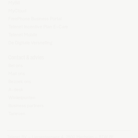
MyBill
MyCloud
FreePhone Business Portal
Telenet Incentive Plan E-Care
Telenet Mobile
De Digitale Versnelling
Contact & advies
Bel ons
Mail ons
Bezoek ons
A-desk
Winkelpunten
Business partners
Tarieven
Telenet BV – Liersesteenweg 4, 2800 Mechelen – BTW BE