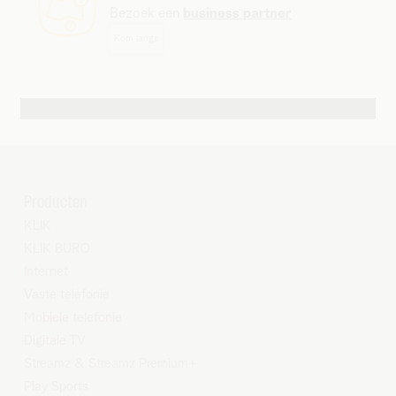
Bezoek een
business partner
Kom langs
Andere contactmogelijkheden
Producten
KLIK
KLIK BURO
Internet
Vaste telefonie
Mobiele telefonie
Digitale TV
Streamz
&
Streamz Premium+
Play Sports