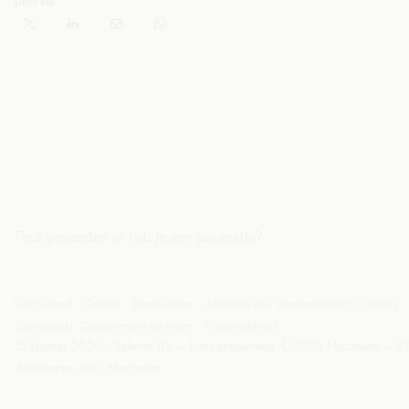
Deel via
Fout gevonden of heb je een suggestie?
Over Telenet
Careers
Voorwaarden
Juridische info
Herroepingsrecht
Privacy
Cookiebeleid
Consumenteninlichtingen
Toegankelijkheid
© Telenet 2026 - Telenet BV – Liersesteenweg 4, 2800 Mechelen – 
Antwerpen, afd. Mechelen