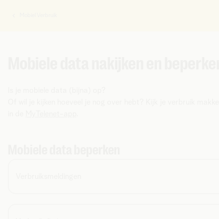
Mobiel Verbruik
U
bent
hier:
Mobiele data nakijken en beperke
Is je mobiele data (bijna) op?
Of wil je kijken hoeveel je nog over hebt? Kijk je verbruik makkel
in de
MyTelenet-app
.
Mobiele data beperken
Verbruiksmeldingen