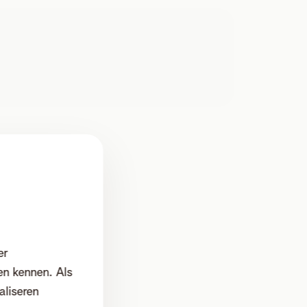
er
en kennen. Als
ers?
aliseren