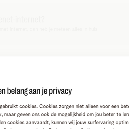
lenet-internet?
met internet, dan heb je meteen alles in huis
der of op zolder)? Voeg dan een extra wifi-pod toe,
n belang aan je privacy
en extra wifi-pod toe, zodat je zeker een volledig
gebruikt cookies. Cookies zorgen niet alleen voor een bet
de pods binnen de 3 maanden gratis terugbrengen, als
, maar geven ons ook de mogelijkheid om jou beter te ler
nieuwste wifi-versterk
en cookies aanvaardt, kunnen wij jouw surfervaring optim