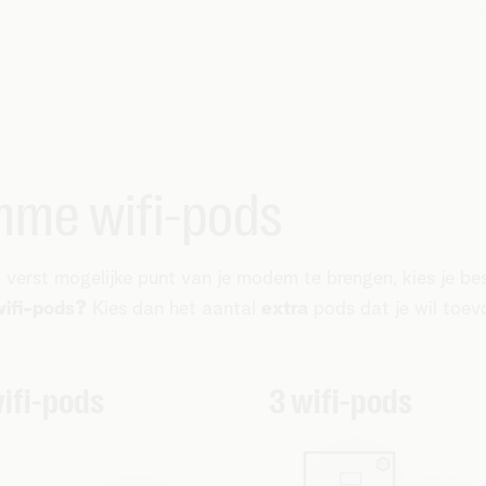
mme wifi-pods
 verst mogelijke punt van je modem te brengen, kies je be
wifi-pods?
Kies dan het aantal
extra
pods dat je wil toev
wifi-pods
3 wifi-pods