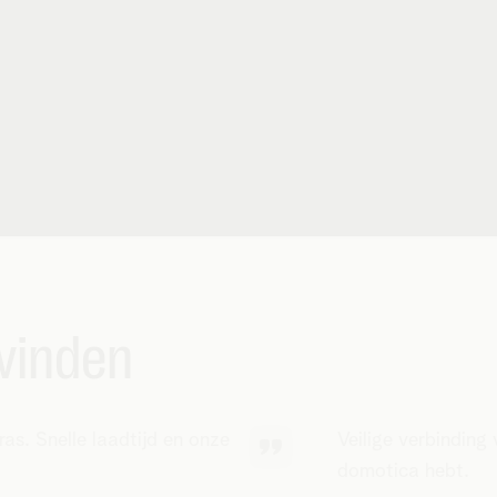
vinden
rras. Snelle laadtijd en onze
Veilige verbinding
domotica hebt.