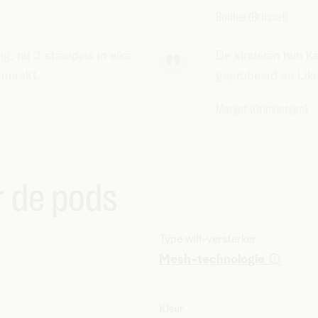
Bodhie (Brussel)
g, nu 3 streepjes in elke
De kinderen hun K
j maakt.
geprobeerd en Like
Margot (Grimbergen)
 de pods
Type wifi-versterker
i
Mesh-technologie
Kleur