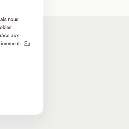
mais nous
okies
râce aux
tièrement.
En