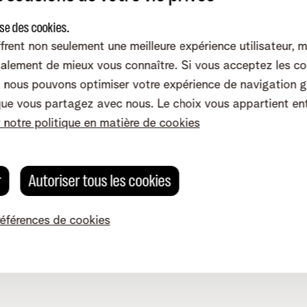
ise des cookies.
frent non seulement une meilleure expérience utilisateur, 
alement de mieux vous connaître. Si vous acceptez les co
 services
Contact & conseils
nous pouvons optimiser votre expérience de navigation g
que vous partagez avec nous. Le choix vous appartient en
net-app
Contactez-nous
r notre politique en matière de cookies
il
Aide en ligne
net
Demandez une visite
ud
Nos points de vente
r
Autoriser tous les cookies
ne Business Portal
Déménager
 pour indépendants
Tarifs
références de cookies
Inspiration
Notre service clientèle