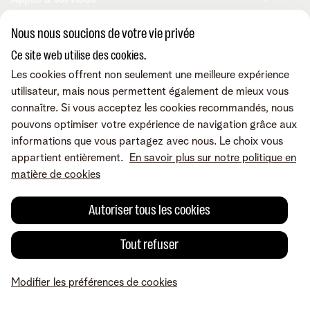
Internet
Téléphonie mobile
Nous nous soucions de votre vie privée
Téléphonie fixe
MyTelenet-app
Contact & conseils
TV digitale
Ce site web utilise des cookies.
Webmail
Fibre
MyTelenet
Les cookies offrent non seulement une meilleure expérience
Outils digitaux
MyCloud
Contactez-nous
utilisateur, mais nous permettent également de mieux vous
Retrouvez-nous sur
Amplificateurs wifi
FreePhone Business Portal
Aide en ligne
connaître. Si vous acceptez les cookies recommandés, nous
Les appareils
Telenet pour indépendants
Demandez une visite
pouvons optimiser votre expérience de navigation grâce aux
Promos
Nos points de vente
informations que vous partagez avec nous. Le choix vous
A propos de Telenet
Careers
Conditions
Mentions légales
Droit de
Modifier mes produits
Déménager
appartient entièrement.
En savoir plus sur notre politique en
rétractation
Vie privée
Modifier les préférences de cookies
Cookie policy
Sécurité
Tarifs
matière de cookies
Qualité des services
Accessibilité
Check & Smile
Inspiration
© Telenet 2026 - Telenet SRL - Liersesteenweg 4, 2800 Malines -
Notre service clientèle
Autoriser tous les cookies
TVA BE 0473.416.418 - RPM Anvers dep. Malines
Tout refuser
Modifier les préférences de cookies