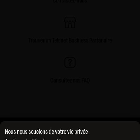
Contactez-nous
Trouver un Telenet Business Partenaire
Consultez nos FAQ
Nous nous soucions de votre vie privée
A propos de nous