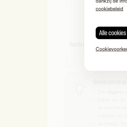
dankzij de inf
cookiebeleid
Alle cookie
Verbruikslimiet Telenet
Cookievoorke
TV
Goed om te w
Een
dagpas 
Kijken via de
Je kan betale
bekijken via 
Je bekijkt St