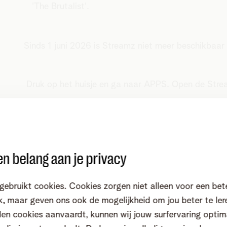
'The Brutalist'.
Sinds 1 juni 2026 is Streamz niet meer beschikbaar 
Druk op het huisje en ga naar APPS. Open de Str
e bestellingen
n belang aan je privacy
Klik op het witte kaartje om het verbrui
gebruikt cookies. Cookies zorgen niet alleen voor een bet
vorige aanrekeningsperiode te bekijken.
, maar geven ons ook de mogelijkheid om jou beter te ler
en cookies aanvaardt, kunnen wij jouw surfervaring optim