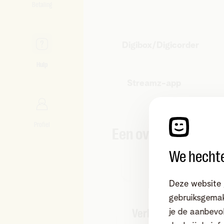
Betaling
Digibox/Digicorder
Hulp
Streamz-app
Profiel
Een overzicht van j
We hechte
Deze website 
gebruiksgemak
Verbruik Telenet TV
je de aanbevol