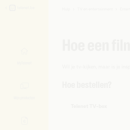
telenet.be
Hulp
TV en entertainment
Enter
U
bent
hier:
Hoe een fil
MyTelenet
Wil je tv-kijken, maar is je i
Hoe bestellen?
Mijn producten
Telenet TV-box