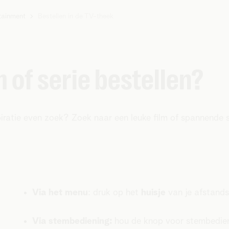
tainment
Bestellen in de TV-theek
m of serie bestellen?
nspiratie even zoek? Zoek naar een leuke film of spannende s
Via het menu
: druk op het
huisje
van je afstand
Via stembediening:
hou de knop voor stembedien