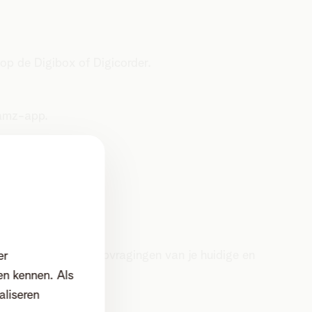
op de Digibox of Digicorder.
eamz-app.
k van je betalende opvragingen van je huidige en
er
en kennen. Als
aliseren