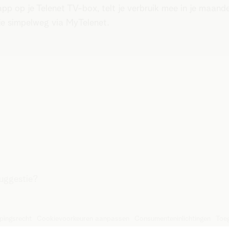
p op je Telenet TV-box, telt je verbruik mee in je maande
 je simpelweg via MyTelenet.
suggestie?
pingsrecht
Cookievoorkeuren aanpassen
Consumenteninlichtingen
Toeg