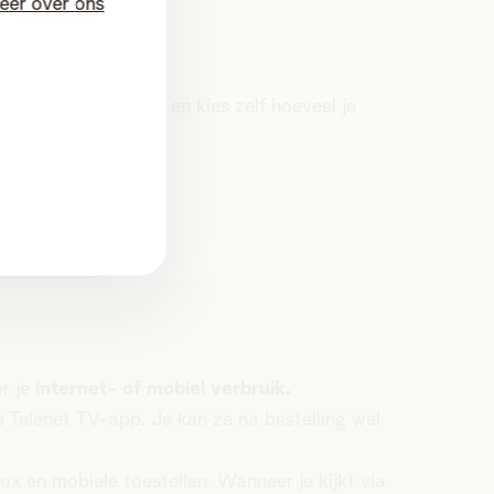
eer over ons
slimiet in te stellen en kies zelf hoeveel je
or je
internet- of mobiel verbruik.
de Telenet TV-app. Je kan ze na bestelling wel
x en mobiele toestellen. Wanneer je kijkt via