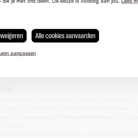
o die je met ons deelt. De keuze is volledig aan jou.
Lees m
Klik op het witte kaartje om een verbruik
s weigeren
Alle cookies aanvaarden
maandelijks maximaal wil uitgeven.
uren aanpassen
eten
of waardebon
activeer je via de TV-shop of MyTelenet.
 tv-app op je smartphone, tablet of computer telt mee vo
nde films bestellen via je
TV-box of telenet.tv
, niet via 
de TV-app.
reamz rechtstreeks via de Streamz-app op je Telenet TV-bo