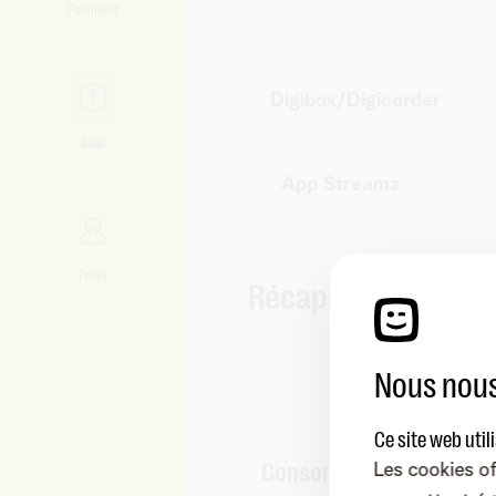
Paiement
Digibox/Digicorder
Aide
App Streamz
Profil
Récapitulatif de 
Nous nous
Ce site web util
Consommation de Telen
Les cookies of