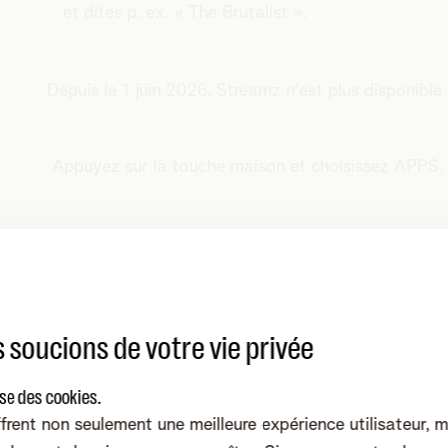
et dites p. ex. « The Brutalist ».
Depuis le 1 juin 2026, Streamz n'est plus disponible 
Appuyez sur la touche maison et choisissez APPS.
vos commandes
Cliquez sur la fiche blanche pour voir
 soucions de votre vie privée
votre période de relevé de compte actuel
ise des cookies.
et
frent non seulement une meilleure expérience utilisateur, 