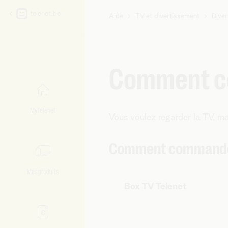
telenet.be
Aide
TV et divertissement
Dive
Vous
êtes
ici:
Comment co
MyTelenet
Vous voulez regarder la TV, m
Comment commande
Mes produits
Box TV Telenet