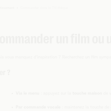
rtissement
Commander dans la TV-thèque
mmander un film ou u
ais vous manquez d'inspiration ? Recherchez un film symp
r ?
Via le menu
: appuyez sur la
touche maison
de v
Par commande vocale
: maintenez la touche d