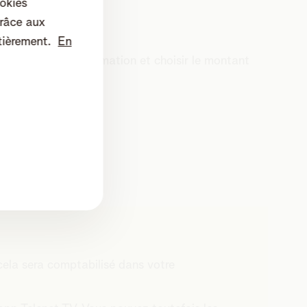
okies
râce aux
tièrement.
En
une limite de consommation et choisir le montant
ue mois.
 cela sera comptabilisé dans votre