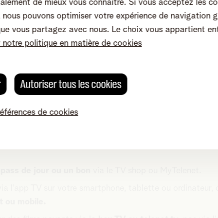
alement de mieux vous connaître. Si vous acceptez les co
nous pouvons optimiser votre expérience de navigation g
que vous partagez avec nous. Le choix vous appartient en
r notre politique en matière de cookies
Cliquez sur la fiche blanche pour fixer 
maximal que vous voulez dépenser chaq
r
Autoriser tous les cookies
et
références de cookies
n
pass de jour ou un bon
via le TV shop ou MyTelenet.
via l'app TV sur votre smartphone, tablette ou ordinateur,
 ou mobile.