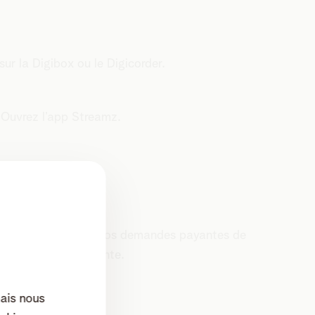
sur la Digibox ou le Digicorder.
 Ouvrez l’app Streamz.
 la consommation de vos demandes payantes de
le et de la précédente.
mais nous