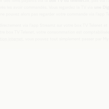
 des films payants via la
box TV ou telenet.tv
, pas via 
près les avoir commandés. Vous regardez la TV via
une Dig
 ne pouvez alors pas regarder votre commande via l’app Te
irectement via l'app Streamz sur votre box TV Telenet et 
otre box TV Telenet, votre consommation est comptabilisé
ion internet
, vous pouvez tout simplement passer par My
?