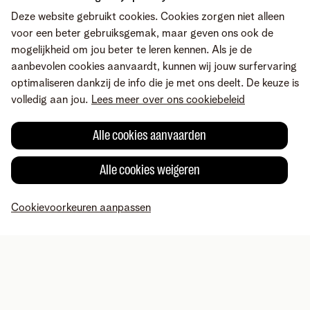
Deze website gebruikt cookies. Cookies zorgen niet alleen
voor een beter gebruiksgemak, maar geven ons ook de
mogelijkheid om jou beter te leren kennen. Als je de
aanbevolen cookies aanvaardt, kunnen wij jouw surfervaring
optimaliseren dankzij de info die je met ons deelt. De keuze is
volledig aan jou.
Lees meer over ons cookiebeleid
Alle cookies aanvaarden
Alle cookies weigeren
Fout gevonden of heb je een suggestie?
Cookievoorkeuren aanpassen
MyTelenet
Mijn producten
Betaling
Hulp
Profiel
Voorwaarden
Juridische info
Herroepingsrecht
Cookievoorkeuren
aanpassen
Consumenteninlichtingen
Toegankelijkheid
© Telenet 2026 - Telenet BV – Liersesteenweg 4, 2800 Mechelen –
BTW BE 0473.416.418 - RPR Antwerpen, afd. Mechelen