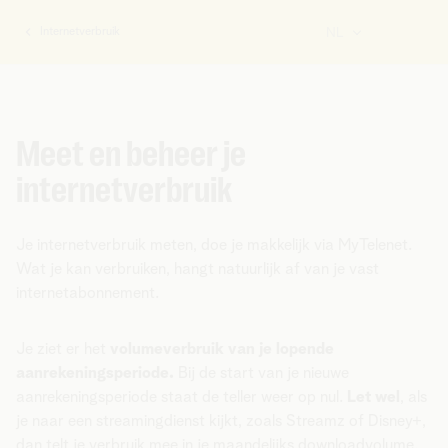
Internetverbruik
NL
U
bent
hier:
Meet en beheer je
internetverbruik
Je internetverbruik meten, doe je makkelijk via MyTelenet.
Wat je kan verbruiken, hangt natuurlijk af van je vast
internetabonnement.
Je ziet er het
volumeverbruik van je lopende
aanrekeningsperiode.
Bij de start van je nieuwe
aanrekeningsperiode staat de teller weer op nul.
Let wel
, als
je naar een streamingdienst kijkt, zoals Streamz of Disney+,
dan telt je verbruik mee in je maandelijks downloadvolume.