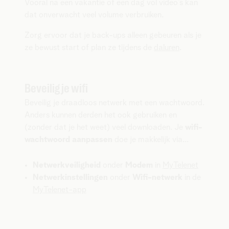
Vooral na een vakantie of een dag vol video’s kan
dat onverwacht veel volume verbruiken.
Zorg ervoor dat je back-ups alleen gebeuren als je
ze bewust start of plan ze tijdens de
daluren
.
Beveilig je wifi
Beveilig je draadloos netwerk met een wachtwoord.
Anders kunnen derden het ook gebruiken en
(zonder dat je het weet) veel downloaden. Je
wifi-
wachtwoord aanpassen
doe je makkelijk via...
Netwerkveiligheid
onder
Modem
in
MyTelenet
Netwerkinstellingen
onder
Wifi-netwerk
in de
MyTelenet-app