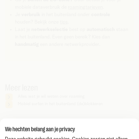
mobiele dataverbruik de
roamingtarieven
.
Je
verbruik
in het buitenland onder
controle
houden? Bekijk onze
tips
.
Laat je
netwerkselectie
best op
automatisch
staan
in het buitenland. Even geen bereik? Kies dan
handmatig
een andere netwerkprovider.
Meer lezen
Alles wat je wil weten over roaming
Mobiel surfen in het buitenland (de)blokkeren
Zoek je iets anders?
We hechten belang aan je privacy
Deel via