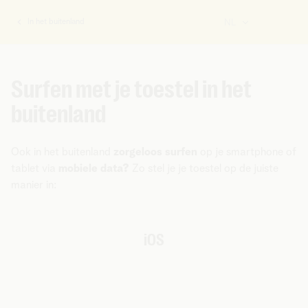
In het buitenland
NL
U
bent
hier:
Surfen met je toestel in het
buitenland
Ook in het buitenland
zorgeloos surfen
op je smartphone of
tablet via
mobiele data?
Zo stel je je toestel op de juiste
manier in:
iOS