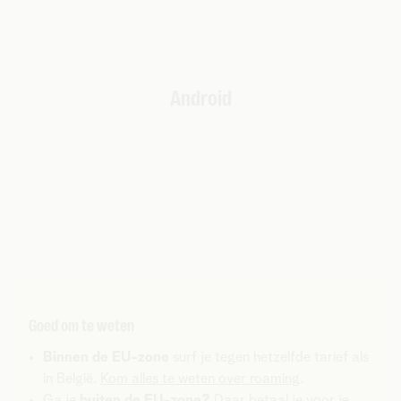
Android
Goed om te weten
Binnen de EU-zone
surf je tegen hetzelfde tarief als
in België.
Kom alles te weten over roaming
.
Ga je
buiten de EU-zone?
Daar betaal je voor je