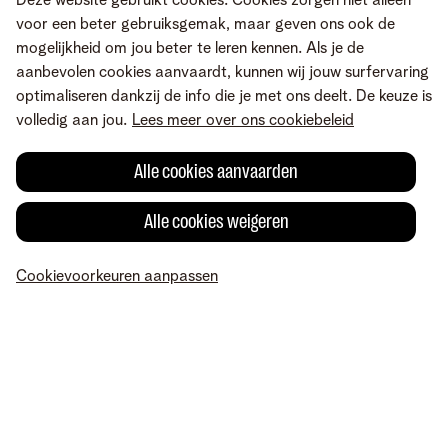
Deze website gebruikt cookies. Cookies zorgen niet alleen
voor een beter gebruiksgemak, maar geven ons ook de
mogelijkheid om jou beter te leren kennen. Als je de
aanbevolen cookies aanvaardt, kunnen wij jouw surfervaring
optimaliseren dankzij de info die je met ons deelt. De keuze is
volledig aan jou.
Lees meer over ons cookiebeleid
Alle cookies aanvaarden
Alle cookies weigeren
Fout gevonden of heb je een suggestie?
Cookievoorkeuren aanpassen
MyTelenet
Mijn producten
Betaling
Hulp
Profiel
Voorwaarden
Juridische info
Herroepingsrecht
Cookievoorkeuren
aanpassen
Consumenteninlichtingen
Toegankelijkheid
© Telenet 2026 - Telenet BV – Liersesteenweg 4, 2800 Mechelen –
BTW BE 0473.416.418 - RPR Antwerpen, afd. Mechelen