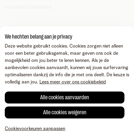
www.telenet.be/internetgebruik
Zoek je iets anders?
We hechten belang aan je privacy
Deel via
Deze website gebruikt cookies. Cookies zorgen niet alleen
voor een beter gebruiksgemak, maar geven ons ook de
mogelijkheid om jou beter te leren kennen. Als je de
aanbevolen cookies aanvaardt, kunnen wij jouw surfervaring
optimaliseren dankzij de info die je met ons deelt. De keuze is
volledig aan jou.
Lees meer over ons cookiebeleid
Alle cookies aanvaarden
Alle cookies weigeren
Fout gevonden of heb je een suggestie?
Cookievoorkeuren aanpassen