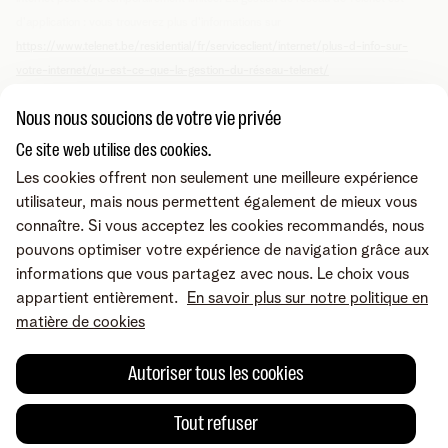
d'application : vous trouverez plus d'informations sur
https://www.telenet.be/residential/fr/serviceclient/internet/plus-d-info-sur-
votre-internet/qu-est-ce-que-la-gestion-du-réseau-telenet/
Nous nous soucions de votre vie privée
Ce site web utilise des cookies.
Vous cherchez autre chose ?
Les cookies offrent non seulement une meilleure expérience
Partager sur
utilisateur, mais nous permettent également de mieux vous
connaître. Si vous acceptez les cookies recommandés, nous
pouvons optimiser votre expérience de navigation grâce aux
informations que vous partagez avec nous. Le choix vous
appartient entièrement.
En savoir plus sur notre politique en
matière de cookies
Autoriser tous les cookies
Tout refuser
Une erreur ou une suggestion?