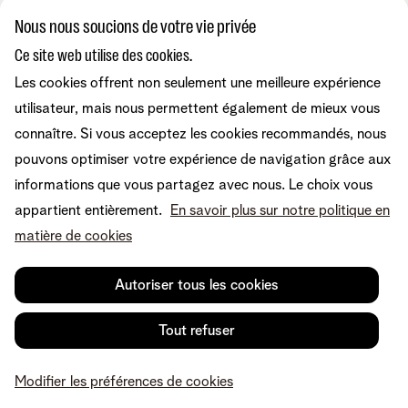
Nous nous soucions de votre vie privée
Combos
Ce site web utilise des cookies.
Aide et conseils
Internet
Les cookies offrent non seulement une meilleure expérience
Mobile
Telenet TV
utilisateur, mais nous permettent également de mieux vous
MyTelenet-app
Service client
BE Sports
Contactez-nous
connaître. Si vous acceptez les cookies recommandés, nous
BE TV
Déménager
pouvons optimiser votre expérience de navigation grâce aux
Fibre
Easy Switch
Internet
informations que vous partagez avec nous. Le choix vous
Corporate
Amplificateurs wifi
Reprise
Mobile et fixe
appartient entièrement.
En savoir plus sur notre politique en
Téléphonie fixe
Notre communauté
TV et divertissement
matière de cookies
Les appareils
Tarifs
Relevés de compte
A propos de Telenet
Promos
Retrouvez-nous sur
Dérangements
Presse et médias
Sécurité
Autoriser tous les cookies
Modifier vos données
Informations financières
Modifier mes produits
Développement durable
Offre Internet Sociale
Conditions
Mentions légales
Droit de rétractation
Modifier les préférences de
Tout refuser
Careers
Check & Smile
cookies
Qualité des services
Accessibilité
Vie privée
© Telenet 2026 - Telenet SRL - Liersesteenweg 4, 2800 Malines -
Cookie policy
Modifier les préférences de cookies
TVA BE 0473.416.418 - RPM Anvers dep. Malines
Programme heartware