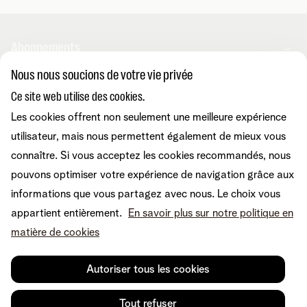
Abonnements
Nous nous soucions de votre vie privée
Combos
Ce site web utilise des cookies.
Aide et conseils
Internet
Les cookies offrent non seulement une meilleure expérience
Mobile
Telenet TV
utilisateur, mais nous permettent également de mieux vous
MyTelenet-app
Service client
BE Sports
Contactez-nous
connaître. Si vous acceptez les cookies recommandés, nous
BE TV
Déménager
pouvons optimiser votre expérience de navigation grâce aux
Fibre
Easy Switch
Internet
informations que vous partagez avec nous. Le choix vous
Corporate
Amplificateurs wifi
Reprise
Mobile et fixe
appartient entièrement.
En savoir plus sur notre politique en
Téléphonie fixe
Notre communauté
TV et divertissement
matière de cookies
Les appareils
Tarifs
Relevés de compte
A propos de Telenet
Promos
Retrouvez-nous sur
Dérangements
Presse et médias
Sécurité
Autoriser tous les cookies
Modifier vos données
Informations financières
Modifier mes produits
Développement durable
Offre Internet Sociale
Conditions
Mentions légales
Droit de rétractation
Modifier les préférences de
Tout refuser