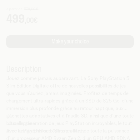
Description
Jouez comme jamais auparavant. La Sony PlayStation 5
Slim Édition Digitale offre de nouvelles possibilités de jeu
que vous n’auriez jamais imaginées. Profitez de temps de
chargement ultra‑rapides grâce à un SSD de 825 Go, d’une
immersion plus profonde grâce au retour haptique, aux
gâchettes adaptatives et à l’audio 3D, ainsi que d’une toute
nouvelle génération de jeux PlayStation incroyables, le tout
Ultra‑rapide
avec des graphismes époustouflants.
Avec la PlayStation 5 Slim, profitez de toute la puissance
d’un processeur AMD Ryzen Zen 2, d’un GPU AMD RDNA