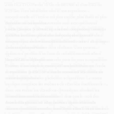
2 de 10,3 TFLOPs, de 16 Go de GDDR6 et d’un SSD de
825 Go. Vous bénéficiez ainsi d’une expérience
exceptionnelle où l’action est plus rapide, plus fluide et plus
explosive, et où les mouvements sont incroyablement
Graphismes incroyables
précis. Les jeux prennent vie avec un niveau de détail et de
La PlayStation 5 Slim intègre la technologie Ray Tracing,
réalisme inédit, et grâce aux temps de chargement
qui offre un niveau de réalisme incomparable en simulant
ultra‑rapides, vous n’aurez plus à attendre avant de plonger
chaque rayon de lumière individuellement, créant ainsi des
dans vos jeux préférés.
ombres et des réflexions ultra‑réalistes. Vous pouvez
également profiter d’un taux de rafraîchissement allant
jusqu’à 120 images par seconde pour les jeux compatibles.
Manette sans fil DualSense
Et avec une résolution jusqu’à 8K sur les téléviseurs
Profitez d’une expérience de jeu incroyablement profonde
compatibles, la PS5 Slim fixe de nouveaux standards en
et immersive grâce à la nouvelle manette PS5, dotée du
matière de réalisme.
retour haptique et des gâchettes adaptatives. Le retour
haptique remplace les moteurs de vibration traditionnels :
dans vos mains, les vibrations dynamiques simulent les
interactions avec l’environnement ainsi que le recul des
De nombreuses fonctionnalités
armes. Les gâchettes adaptatives offrent différents
Avec la PlayStation 5 Slim, profitez également de la
niveaux de résistance selon les actions effectuées dans le
rétrocompatibilité avec les jeux PlayStation 4 et de taux de