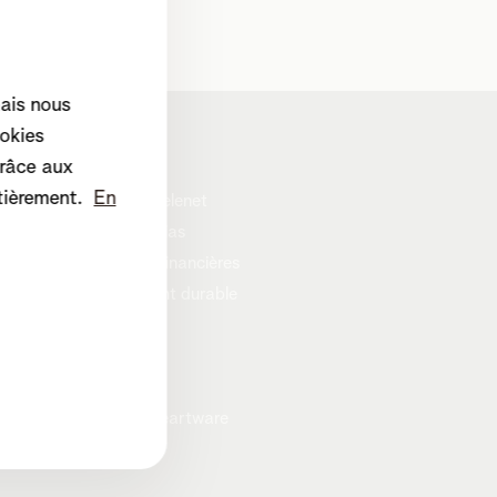
mais nous
okies
Corporate
râce aux
tièrement.
En
A propos de Telenet
Presse et médias
Informations financières
Développement durable
Careers
Vie privée
Cookie policy
Programme heartware