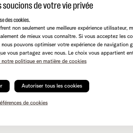
 soucions de votre vie privée
ise des cookies.
frent non seulement une meilleure expérience utilisateur, 
alement de mieux vous connaître. Si vous acceptez les co
conseils
Service client
nous pouvons optimiser votre expérience de navigation g
que vous partagez avec nous. Le choix vous appartient en
net-app
Internet
r notre politique en matière de cookies
tez-nous
Mobile et fixe
ager
TV et divertissement
witch
Relevés de compte
er
Autoriser tous les cookies
Dérangements
communauté
Modifier vos données
références de cookies