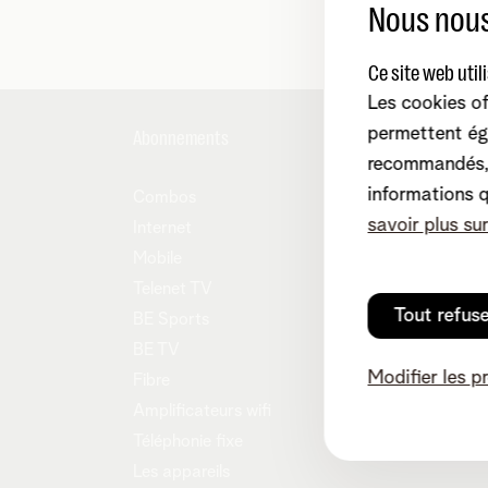
Nous nous
Ce site web util
Les cookies of
permettent ég
Abonnements
Aide et 
recommandés, 
informations 
Combos
MyTele
savoir plus su
Internet
Contac
Mobile
Démén
Telenet TV
Easy S
Tout refus
BE Sports
Reprise
BE TV
Notre 
Modifier les p
Fibre
Tarifs
Amplificateurs wifi
Téléphonie fixe
Les appareils