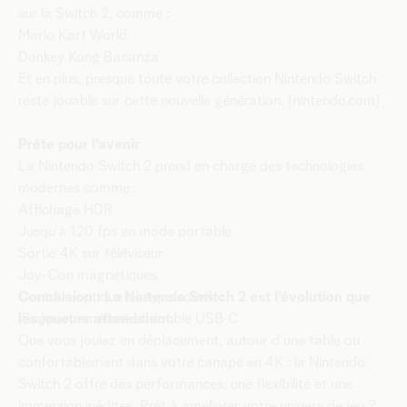
sur la Switch 2, comme :
Mario Kart World
Donkey Kong Bananza
Et en plus, presque toute votre collection Nintendo Switch
reste jouable sur cette nouvelle génération. [nintendo.com]
Prête pour l’avenir
La Nintendo Switch 2 prend en charge des technologies
modernes comme :
Affichage HDR
Jusqu’à 120 fps en mode portable
Sortie 4K sur téléviseur
Joy-Con magnétiques
Contrôle optique de type souris
Conclusion : La Nintendo Switch 2 est l’évolution que
Support amélioré et double USB‑C
les joueurs attendaient
Que vous jouiez en déplacement, autour d’une table ou
confortablement dans votre canapé en 4K : la Nintendo
Switch 2 offre des performances, une flexibilité et une
immersion inédites. Prêt à améliorer votre univers de jeu ?