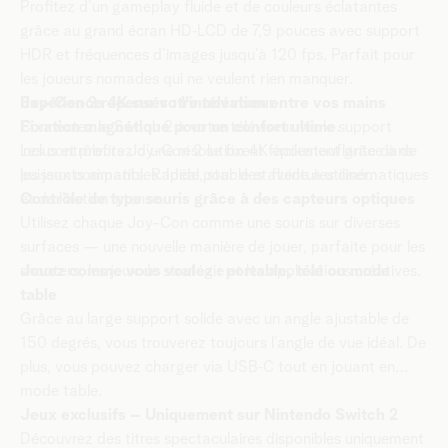
Profitez d’un gameplay fluide et de couleurs éclatantes
grâce au grand écran HD‑LCD de 7,9 pouces avec support
HDR et fréquences d’images jusqu’à 120 fps. Parfait pour
les joueurs nomades qui ne veulent rien manquer.
Expérience 4K sur votre téléviseur
Joy-Con 2 repensés : l’innovation entre vos mains
Connectez la Switch 2 à votre téléviseur via le support
Fixation magnétique pour un confort ultime
.
inclus et profitez d’une résolution 4K époustouflante dans
Les contrôleurs Joy-Con 2 se fixent facilement grâce à de
les jeux compatibles. Idéal pour des aventures cinématiques
puissants aimants. Rapide, stable et fluide à utiliser.
et de l’action intense.
Contrôle de type souris grâce à des capteurs optiques
Utilisez chaque Joy-Con comme une souris sur diverses
surfaces — une nouvelle manière de jouer, parfaite pour les
shooters, les jeux de stratégie et les applications créatives.
Jouez comme vous voulez : portable, télé ou mode
table
Grâce au large support solide avec un angle ajustable de
150 degrés, vous trouverez toujours l’angle de vue idéal. De
plus, vous pouvez charger via USB‑C tout en jouant en
mode table.
Jeux exclusifs – Uniquement sur Nintendo Switch 2
Découvrez des titres spectaculaires disponibles uniquement