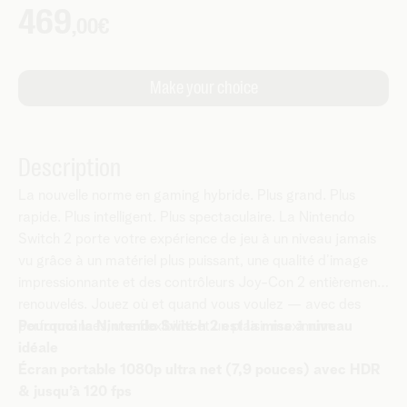
Description
La nouvelle norme en gaming hybride. Plus grand. Plus
rapide. Plus intelligent. Plus spectaculaire. La Nintendo
Switch 2 porte votre expérience de jeu à un niveau jamais
vu grâce à un matériel plus puissant, une qualité d’image
impressionnante et des contrôleurs Joy-Con 2 entièrement
renouvelés. Jouez où et quand vous voulez — avec des
performances, une flexibilité et un plaisir maximum.
Pourquoi la Nintendo Switch 2 est la mise à niveau
idéale
Écran portable 1080p ultra net (7,9 pouces) avec HDR
& jusqu’à 120 fps