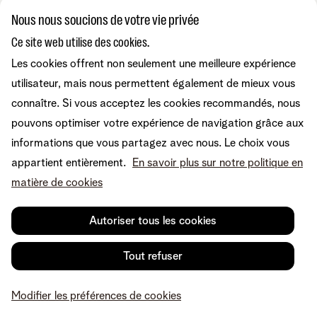
Nous nous soucions de votre vie privée
Combos
Ce site web utilise des cookies.
Aide et conseils
Internet
Les cookies offrent non seulement une meilleure expérience
Mobile
Telenet TV
utilisateur, mais nous permettent également de mieux vous
MyTelenet-app
Service client
BE Sports
Contactez-nous
connaître. Si vous acceptez les cookies recommandés, nous
BE TV
Déménager
pouvons optimiser votre expérience de navigation grâce aux
Fibre
Easy Switch
Internet
informations que vous partagez avec nous. Le choix vous
Corporate
Amplificateurs wifi
Reprise
Mobile et fixe
appartient entièrement.
En savoir plus sur notre politique en
Téléphonie fixe
Notre communauté
TV et divertissement
matière de cookies
Les appareils
Tarifs
Relevés de compte
A propos de Telenet
Promos
Retrouvez-nous sur
Dérangements
Presse et médias
Sécurité
Autoriser tous les cookies
Modifier vos données
Informations financières
Modifier mes produits
Développement durable
Offre Internet Sociale
Conditions
Mentions légales
Droit de rétractation
Modifier les préférences de
Tout refuser
Careers
Check & Smile
cookies
Qualité des services
Accessibilité
Vie privée
© Telenet 2026 - Telenet SRL - Liersesteenweg 4, 2800 Malines -
Cookie policy
Modifier les préférences de cookies
TVA BE 0473.416.418 - RPM Anvers dep. Malines
Programme heartware