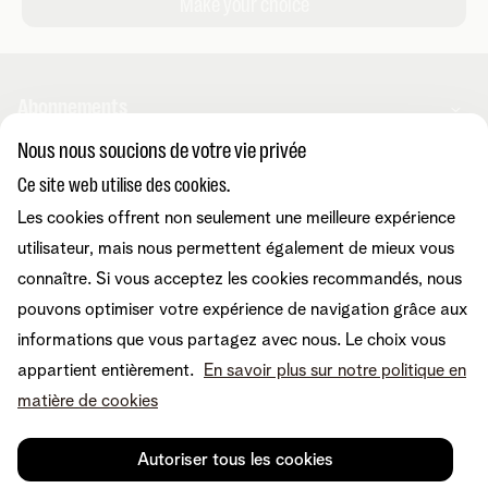
Abonnements
Nous nous soucions de votre vie privée
Combos
Ce site web utilise des cookies.
Aide et conseils
Internet
Les cookies offrent non seulement une meilleure expérience
Mobile
Telenet TV
utilisateur, mais nous permettent également de mieux vous
MyTelenet-app
Service client
BE Sports
Contactez-nous
connaître. Si vous acceptez les cookies recommandés, nous
BE TV
Déménager
pouvons optimiser votre expérience de navigation grâce aux
Fibre
Easy Switch
Internet
informations que vous partagez avec nous. Le choix vous
Corporate
Amplificateurs wifi
Reprise
Mobile et fixe
appartient entièrement.
En savoir plus sur notre politique en
Téléphonie fixe
Notre communauté
TV et divertissement
matière de cookies
Les appareils
Tarifs
Relevés de compte
A propos de Telenet
Promos
Retrouvez-nous sur
Dérangements
Presse et médias
Sécurité
Autoriser tous les cookies
Modifier vos données
Informations financières
Modifier mes produits