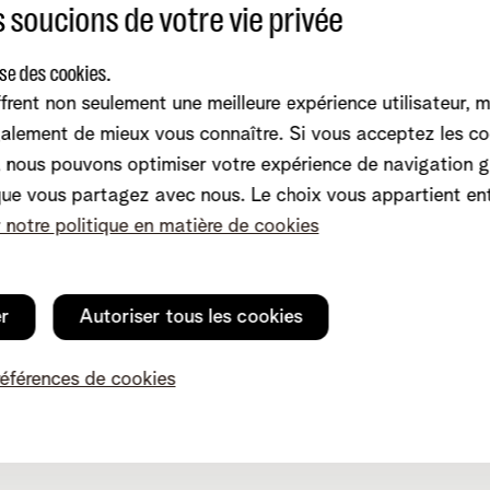
 soucions de votre vie privée
ise des cookies.
frent non seulement une meilleure expérience utilisateur, 
alement de mieux vous connaître. Si vous acceptez les co
conseils
Service client
nous pouvons optimiser votre expérience de navigation g
que vous partagez avec nous. Le choix vous appartient en
net-app
Internet
r notre politique en matière de cookies
tez-nous
Mobile et fixe
ager
TV et divertissement
witch
Relevés de compte
er
Autoriser tous les cookies
Dérangements
communauté
Modifier vos données
références de cookies