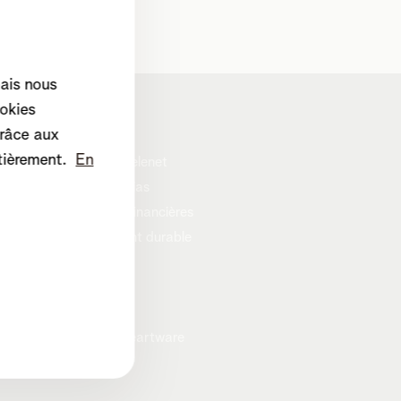
mais nous
okies
Corporate
râce aux
tièrement.
En
A propos de Telenet
Presse et médias
Informations financières
Développement durable
Careers
Vie privée
Cookie policy
Programme heartware