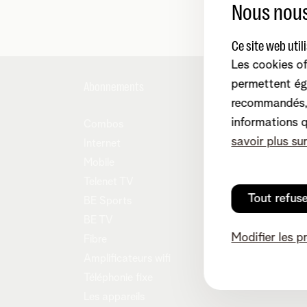
Nous nous
Ce site web util
Les cookies of
permettent ég
Abonnements
Aide et 
recommandés, 
informations 
Combos
MyTele
savoir plus su
Internet
Contac
Mobile
Démén
Telenet TV
Easy S
Tout refus
BE Sports
Reprise
BE TV
Notre 
Modifier les p
Fibre
Tarifs
Amplificateurs wifi
Téléphonie fixe
Les appareils