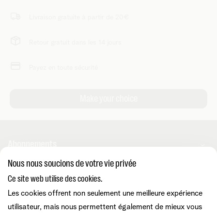
Livraison gratuite à partir de 20€
Retour gratuit dans les 14 jours
Payez en toute sécurité
Abonnements
Nous nous soucions de votre vie privée
Combos
Ce site web utilise des cookies.
Aide et conseils
Internet
Les cookies offrent non seulement une meilleure expérience
Mobile
Telenet TV
utilisateur, mais nous permettent également de mieux vous
MyTelenet-app