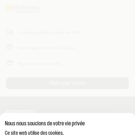
Livraison gratuite à partir de 20€
Retour gratuit dans les 14 jours
Payez en toute sécurité
Abonnements
Nous nous soucions de votre vie privée
Combos
Ce site web utilise des cookies.
Aide et conseils