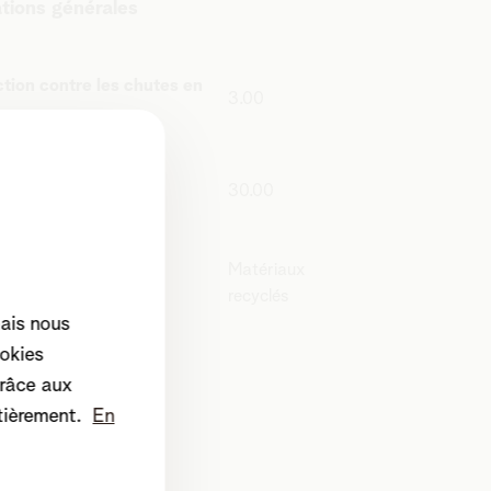
ations générales
tion contre les chutes en
3.00
30.00
Matériaux
recyclés
mais nous
okies
râce aux
tièrement.
En