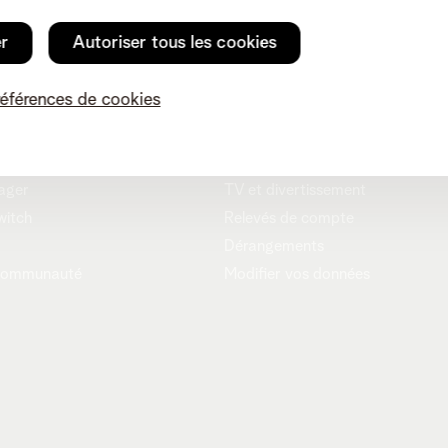
er
Autoriser tous les cookies
conseils
Service client
références de cookies
net-app
Internet
tez-nous
Mobile et fixe
ager
TV et divertissement
witch
Relevés de compte
Dérangements
communauté
Modifier vos données