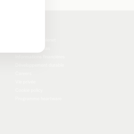
Corporate
A propos de Telenet
Presse et médias
Informations financières
Développement durable
Careers
Vie privée
Cookie policy
Programme heartware