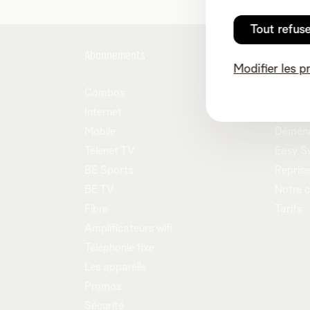
Tout refus
Abonnements
Aide et 
Modifier les p
Combos
MyTele
Internet
Contac
Mobile
Démén
Telenet TV
Easy S
BE Sports
Reprise
BE TV
Notre 
Fibre
Tarifs
Amplificateurs wifi
Téléphonie fixe
Les appareils
Promos
Sécurité