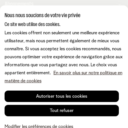
Abonnements
Nous nous soucions de votre vie privée
Combos
Ce site web utilise des cookies.
Aide et conseils
Internet
Les cookies offrent non seulement une meilleure expérience
Mobile
Telenet TV
utilisateur, mais nous permettent également de mieux vous
MyTelenet-app
Service client
BE Sports
Contactez-nous
connaître. Si vous acceptez les cookies recommandés, nous
BE TV
Déménager
pouvons optimiser votre expérience de navigation grâce aux
Fibre
Easy Switch
Internet
informations que vous partagez avec nous. Le choix vous
Corporate
Amplificateurs wifi
Reprise
Mobile et fixe
appartient entièrement.
En savoir plus sur notre politique en
Téléphonie fixe
Notre communauté
TV et divertissement
matière de cookies
Les appareils
Tarifs
Relevés de compte
A propos de Telenet
Promos
Retrouvez-nous sur
Dérangements
Presse et médias
Sécurité
Autoriser tous les cookies
Modifier vos données
Informations financières
Modifier mes produits
Développement durable
Offre Internet Sociale
Conditions
Mentions légales
Droit de rétractation
Modifier les préférences de
Tout refuser
Careers
Check & Smile
cookies
Qualité des services
Accessibilité
Vie privée
© Telenet 2026 - Telenet SRL - Liersesteenweg 4, 2800 Malines -
Cookie policy
Modifier les préférences de cookies