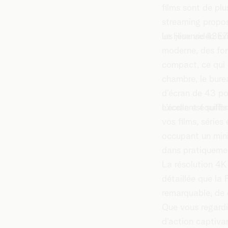
films sont de plu
streaming propos
les jeux vidéo e
Le Hisense 43E7
moderne, des fon
compact, ce qui e
chambre, le bur
d’écran de 43 po
excellent équilib
L’écran est suff
vos films, séries
occupant un mini
dans pratiquemen
La résolution 4K
détaillée que la 
remarquable, de 
Que vous regardi
d’action captiva