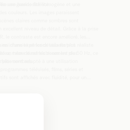
ec une grande fidélité.
ffre une luminosité homogène et une
 des couleurs. Les images paraissent
s scènes claires comme sombres sont
 excellent niveau de détail. Grâce à la prise
, le contraste est encore amélioré, les
en intensité et les détails restent
insi d’une expérience visuelle plus réaliste
ibles, même dans les zones les plus
ec un taux de rafraîchissement de 50 Hz, ce
s plus sombres.
arfaitement adapté à une utilisation
programmes télévisés, films, séries et
ifs sont affichés avec fluidité, pour un
onnage optimal à tout moment.
tions
ations générales