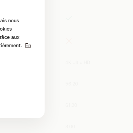
mais nous
okies
râce aux
c l'app Telenet TV
tièrement.
En
4K Ultra HD
56.20
e pied en cm
61.20
8.00