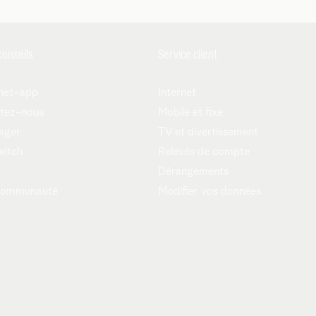
conseils
Service client
net-app
Internet
tez-nous
Mobile et fixe
ager
TV et divertissement
witch
Relevés de compte
Dérangements
communauté
Modifier vos données