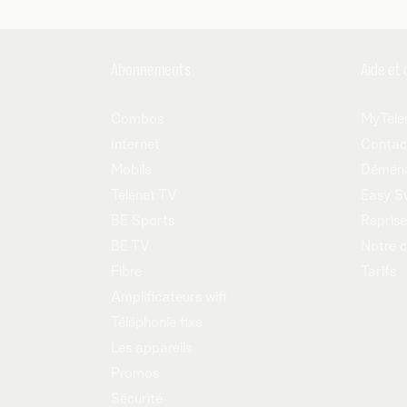
Abonnements
Aide et 
Combos
MyTele
Internet
Contac
Mobile
Démén
Telenet TV
Easy S
BE Sports
Reprise
BE TV
Notre 
Fibre
Tarifs
Amplificateurs wifi
Téléphonie fixe
Les appareils
Promos
Sécurité