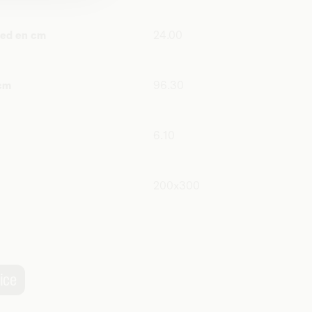
ied en cm
24.00
 cm
96.30
6.10
200x300