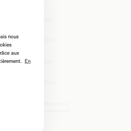
re : 37 mm standard
teur : peut être désactivé dans les
42.00
mais nous
165.00
okies
râce aux
tièrement.
En
 mm
18.00
143.00
Résistant aux
au
éclaboussures