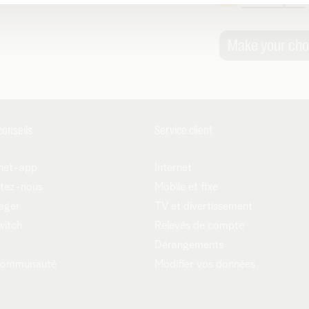
conseils
Service client
net-app
Internet
tez-nous
Mobile et fixe
ager
TV et divertissement
witch
Relevés de compte
Dérangements
communauté
Modifier vos données