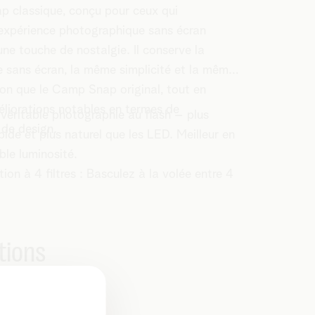
 classique, conçu pour ceux qui
 expérience photographique sans écran
une touche de nostalgie. Il conserve la
 sans écran, la même simplicité et la même
ation que le Camp Snap original, tout en
éliorations notables en termes de
 véritable photographie au flash – plus
 de design.
pide et plus naturel que les LED. Meilleur en
ble luminosité.
ion à 4 filtres : Basculez à la volée entre 4
ilm personnalisables et donnez vie à vos
s effets inspirés de l’analogique.
eable USB-C : chargement et transfert de
tions
B-C.
 16 MP 1/3,06"
, 2,56 mm
ations
tion : 1/1000 s - 1/30 s
s