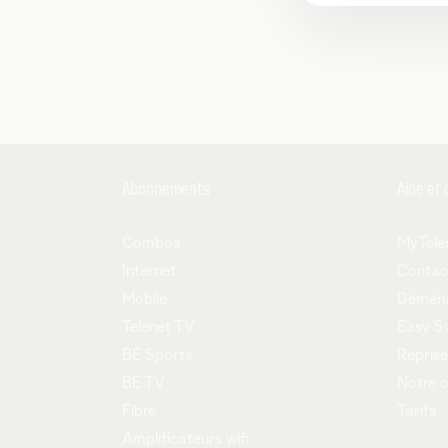
Abonnements
Aide et 
Combos
MyTele
Internet
Contac
Mobile
Démén
Telenet TV
Easy S
BE Sports
Reprise
BE TV
Notre 
Fibre
Tarifs
Amplificateurs wifi