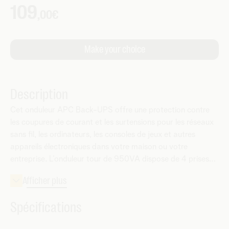
Description
Cet onduleur APC Back-UPS offre une protection contre
les coupures de courant et les surtensions pour les réseaux
sans fil, les ordinateurs, les consoles de jeux et autres
appareils électroniques dans votre maison ou votre
entreprise. L’onduleur tour de 950VA dispose de 4 prises
au total, toutes fournissant une batterie de secours et une
protection contre les surtensions. Il a une capacité
d’absorption d’énergie de 273 Joules. Il dispose d’une
Spécifications
régulation automatique de la tension pour corriger les
baisses et les hausses de tension aux niveaux appropriés