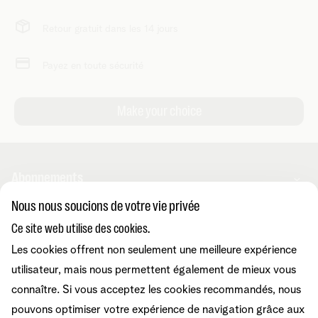
Retour gratuit dans les 14 jours
Payez en toute sécurité
Abonnements
Nous nous soucions de votre vie privée
Combos
Ce site web utilise des cookies.
Aide et conseils
Internet
Les cookies offrent non seulement une meilleure expérience
Mobile
Telenet TV
utilisateur, mais nous permettent également de mieux vous
MyTelenet-app
Service client
BE Sports
Contactez-nous
connaître. Si vous acceptez les cookies recommandés, nous
BE TV
Déménager
pouvons optimiser votre expérience de navigation grâce aux