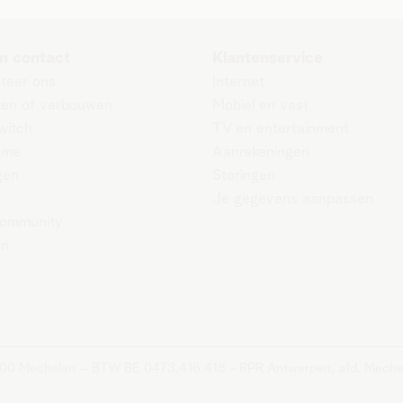
n contact
Klantenservice
teer ons
Internet
zen of verbouwen
Mobiel en vast
witch
TV en entertainment
ame
Aanrekeningen
gen
Storingen
Je gegevens aanpassen
ommunity
en
2800 Mechelen – BTW BE 0473.416.418 - RPR Antwerpen, afd. Meche