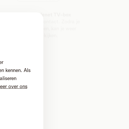
Steek dan je
Telenet TV-box
pnieuw in het stopcontact. Zodra je
tv-menu is opgeladen, kan je weer
digitaal tv-kijken.
er
en kennen. Als
aliseren
eer over ons