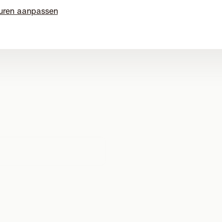
zich voor?
uren aanpassen
fi of Powerline?
keek verder na pauzeren, ik keek via Terugkijk TV, ik bestelde