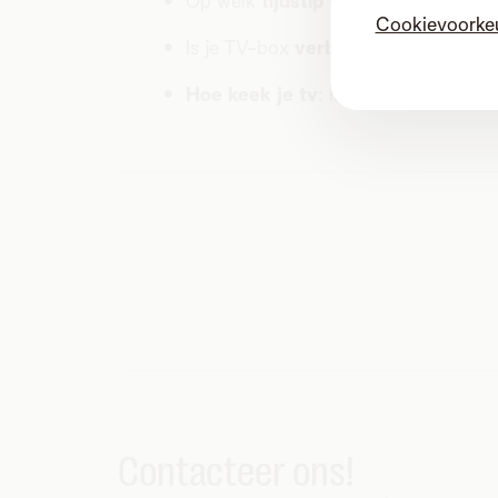
Op welk
tijdstip
deed het probleem 
Cookievoorke
Is je TV-box
verbonden
via UTP, wi
Hoe keek je tv
: ik keek live tv, ik 
Contacteer ons!