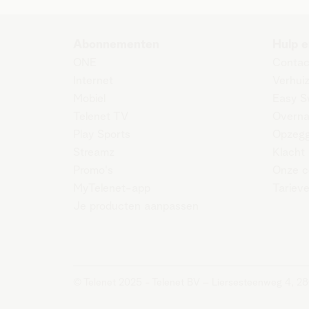
Abonnementen
Hulp e
ONE
Contac
Internet
Verhui
Mobiel
Easy S
Telenet TV
Overn
Play Sports
Opzeg
Streamz
Klacht
Promo's
Onze c
MyTelenet-app
Tariev
Je producten aanpassen
© Telenet 2025 - Telenet BV – Liersesteenweg 4, 