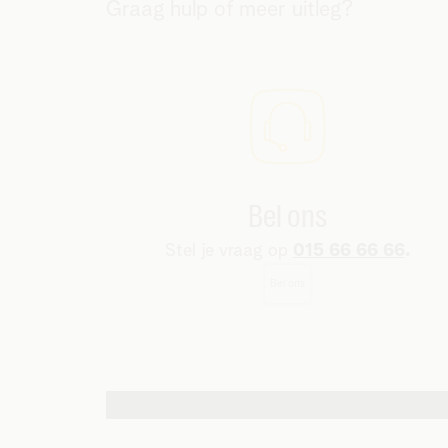
Graag hulp of meer uitleg?
Bel ons
Stel je vraag op
015 66 66 66
.
Bel ons
Andere contactmogelijkheden