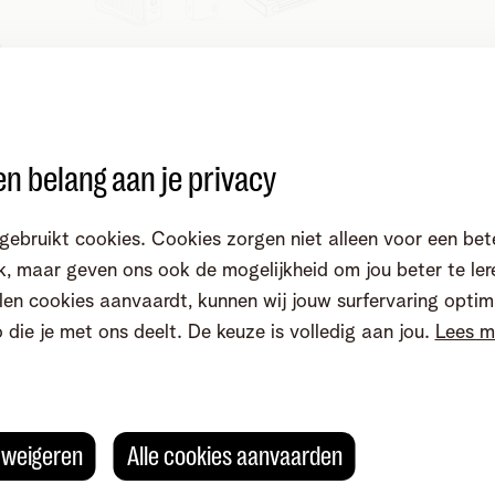
e
Heb je een
Access-point, (Wifi)
en
o
Powerline-adapter of Switch?
Sluit
die opnieuw aan nadat je modem
volledig heropgestart is.
n belang aan je privacy
gebruikt cookies. Cookies zorgen niet alleen voor een bet
, maar geven ons ook de mogelijkheid om jou beter te ler
en cookies aanvaardt, kunnen wij jouw surfervaring optim
o die je met ons deelt. De keuze is volledig aan jou.
Lees m
 het probleem. Zo kunnen we je snel en gericht helpen.
s weigeren
Alle cookies aanvaarden
levering keek je?