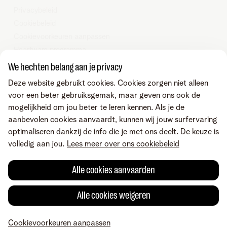
Privacybeleid
Cookiebeleid
Cookievoorkeuren aanpassen
Heartware programma
We hechten belang aan je privacy
© Telenet 2025 - Telenet BV – Liersesteenweg 4, 2800 Mechelen –
Deze website gebruikt cookies. Cookies zorgen niet alleen
BTW BE 0473.416.418 - RPR Antwerpen, afd. Mechelen
voor een beter gebruiksgemak, maar geven ons ook de
mogelijkheid om jou beter te leren kennen. Als je de
Vind ons ook op
aanbevolen cookies aanvaardt, kunnen wij jouw surfervaring
optimaliseren dankzij de info die je met ons deelt. De keuze is
volledig aan jou.
Lees meer over ons cookiebeleid
Voorwaarden
Consumenteninformatie
Alle cookies aanvaarden
Toegankelijkheid
Wettelijke vermeldingen
Alle cookies weigeren
Herroepingsrecht
Cookievoorkeuren aanpassen
© Telenet 2025