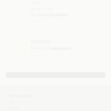
vraag
en stel ze via
het
contactformulier
.
Mail ons
Kom langs
Bezoek een
winkelpunt
.
Kom langs
Andere contactmogelijkheden
Abonnementen
ONE
Internet