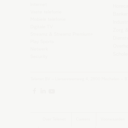
Internet
Horec
Vaste telefonie
Banken
Mobiele telefonie
Industr
Digitale TV
Zorg &
Streamz
&
Streamz Premium+
Dienst
Play Sports
Overh
Netwerk
Schole
Security
Telenet BV – Liersesteenweg 4, 2800 Mechelen – 
Over Telenet
Careers
Voorwaarden