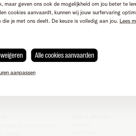
, maar geven ons ook de mogelijkheid om jou beter te ler
en cookies aanvaardt, kunnen wij jouw surfervaring optim
o die je met ons deelt. De keuze is volledig aan jou.
Lees m
Mail ons
Stel uw vraag via ons
contactformulier
Mail ons
s weigeren
Alle cookies aanvaarden
uren aanpassen
ren
Apps & diensten
Webmail
andigen & vrije beroepen
Mijn Telenet
 & ketens