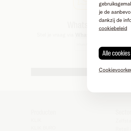
gebruiksgemak
je de aanbevol
dankzij de inf
WhatsApp
cookiebeleid
Stel je vraag via
WhatsApp
.
WhatsApp
Alle cookie
Cookievoorke
Andere contactmogelijkheden
Producten
Secto
KLIK
Zelfst
KLIK BURO
Retail