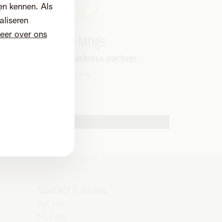
en kennen. Als
aliseren
eer over ons
Kom langs
Bezoek een
business partner
Kom langs
Contact & advies
Bel ons
Mail ons