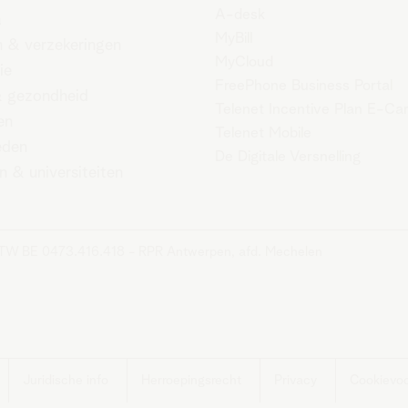
A-desk
a
MyBill
 & verzekeringen
MyCloud
ie
FreePhone Business Portal
 gezondheid
Telenet Incentive Plan E-Ca
en
Telenet Mobile
eden
De Digitale Versnelling
n & universiteiten
BTW BE 0473.416.418 - RPR Antwerpen, afd. Mechelen
Juridische info
Herroepingsrecht
Privacy
Cookievo