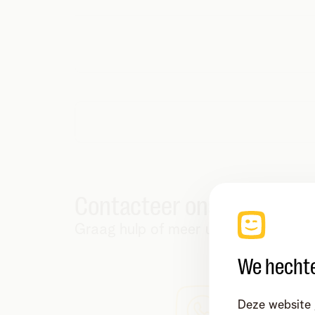
Contacteer ons!
Graag hulp of meer uitleg?
We hechte
Deze website 