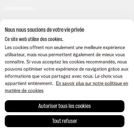
Abonnements
Internet
Nous nous soucions de votre vie privée
Aide et conseils
Mobile
Ce site web utilise des cookies.
Telenet TV
BE Sports
Les cookies offrent non seulement une meilleure expérience
Contactez-nous
Service client
BE TV
utilisateur, mais nous permettent également de mieux vous
Déménager
Amplificateurs wifi
connaître. Si vous acceptez les cookies recommandés, nous
Easy Switch
Les appareils
pouvons optimiser votre expérience de navigation grâce aux
Reprise
Internet
Corporate
Promos
informations que vous partagez avec nous. Le choix vous
Résilier
Mobile et fixe
L'app MyTelenet
appartient entièrement.
En savoir plus sur notre politique en
Réclamation
TV et divertissement
Modifier mes produits
matière de cookies
Notre communauté
Relevés de compte
A propos de Telenet
Offre Internet Sociale
Retrouvez-nous sur
Tarifs
Dérangements
Presse et médias
Autoriser tous les cookies
Modifier vos données
Investisseurs
Développement durable
|
|
|
|
Conditions
Accessibilité
Mentions legalés
Qualité des services
Droit de
Tout refuser
Careers
rétractation
Fournisseurs
© Telenet 2026 - Telenet SRL - Liersesteenweg 4, 2800 Malines -