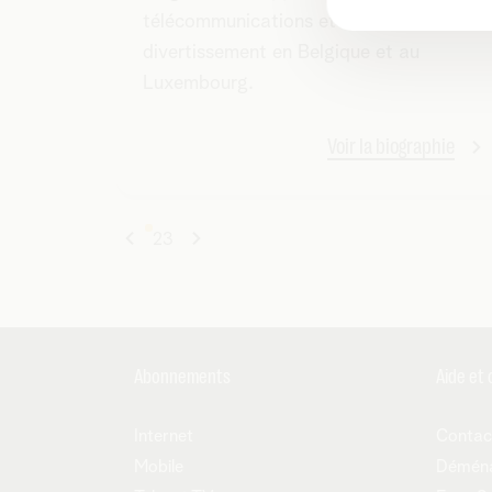
télécommunications et de
divertissement en Belgique et au
Luxembourg.
Voir la biographie
1
2
3
Abonnements
Aide et 
Internet
Contac
Mobile
Démén