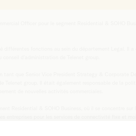
mmercial Officer pour le segment Residential & SOHO Busi
pé différentes fonctions au sein du département Legal. Il 
conseil d’administration de Telenet group.
 en tant que Senior Vice President Strategy & Corporate D
 de Telenet group. Il était également responsable de la poli
pement de nouvelles activités commerciales.
nt Residential & SOHO Business, où il se concentre sur l’
tes entreprises pour les services de connectivité fixe et mob
’ensemble des marques de Telenet group (Telenet, BASE, T