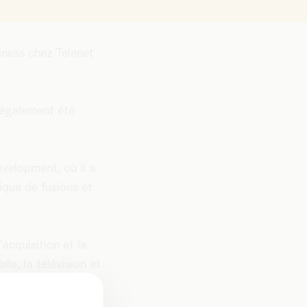
ness chez Telenet
a également été
evelopment, où il a
tique de fusions et
acquisition et la
ile, la télévision et
ADAAM, Play More,