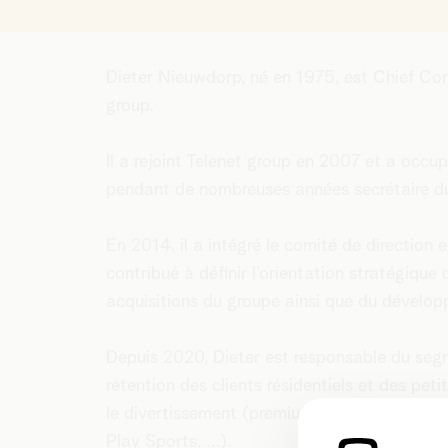
Dieter Nieuwdorp, né en 1975, est Chief Co
group.
Il a rejoint Telenet group en 2007 et a occu
pendant de nombreuses années secrétaire du 
En 2014, il a intégré le comité de direction
contribué à définir l’orientation stratégique
acquisitions du groupe ainsi que du dévelop
Depuis 2020, Dieter est responsable du segme
rétention des clients résidentiels et des peti
le divertissement (premium). Et ce, pour l
Play Sports, …).