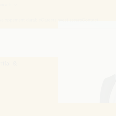
p
ntial &