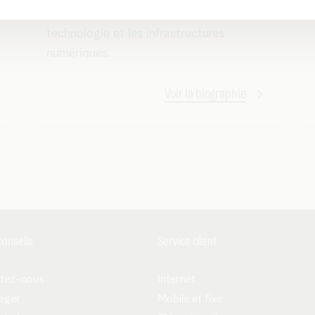
réseaux de télécommunications, la
technologie et les infrastructures
numériques.
Voir la biographie
conseils
Service client
tez-nous
Internet
ager
Mobile et fixe