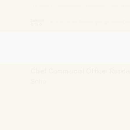
Particuliers
Indépendants
Entreprises
Dieter Nieuwdor
Mission & vision
Résultats financiers
Nos activités
Information sur la dette
Chief Commercial Officer Reside
Notre histoire
Documents de politique ESG
Soho
Comité de direction