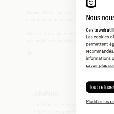
Depuis 2023, il est également responsable de
Nous nous
de la gestion de certaines plateformes IT de
Ce site web util
Dieter est titulaire d’un master en droit de 
Les cookies of
est marié, père de trois enfants et vit à Here
permettent ég
recommandés, 
informations 
savoir plus su
Tout refuse
John Porter
Modifier les p
John Porter, CEO de Telenet holding,
dirige le développement des services de