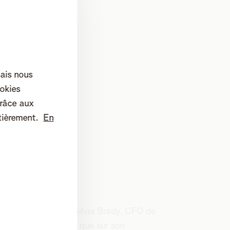
insights, ainsi que
vania Law School. Il
mais nous
okies
râce aux
tièrement.
En
Silvia Brady
En savoir plus sur Silvia Brady, CFO de
Telenet group, ainsi que sur son