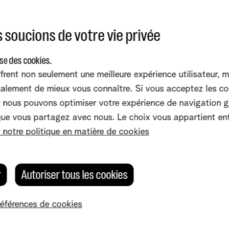
s activités numériques, des activités liées aux données & 
 soucions de votre vie privée
 Telenet group.
ise des cookies.
la KU Leuven ainsi que d’un LL.M de l'University of Pennsyl
frent non seulement une meilleure expérience utilisateur, 
nt, en Belgique.
alement de mieux vous connaître. Si vous acceptez les co
nous pouvons optimiser votre expérience de navigation g
que vous partagez avec nous. Le choix vous appartient en
r notre politique en matière de cookies
r
Autoriser tous les cookies
Micha Berger
références de cookies
Micha Berger est CEO de Wyre et
possède une solide expertise dans les