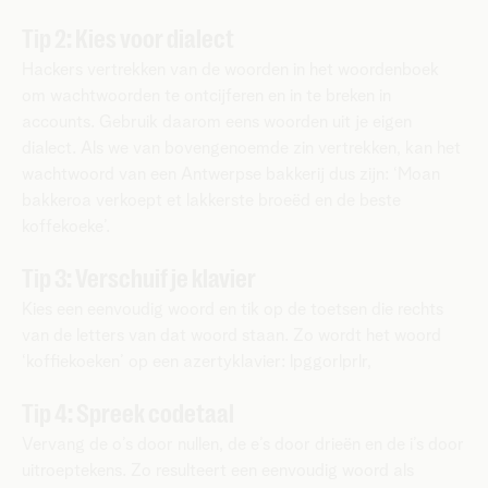
Tip 2: Kies voor dialect
Hackers vertrekken van de woorden in het woordenboek
om wachtwoorden te ontcijferen en in te breken in
accounts. Gebruik daarom eens woorden uit je eigen
dialect. Als we van bovengenoemde zin vertrekken, kan het
wachtwoord van een Antwerpse bakkerij dus zijn: ‘Moan
bakkeroa verkoept et lakkerste broeëd en de beste
koffekoeke’.
Tip 3: Verschuif je klavier
Kies een eenvoudig woord en tik op de toetsen die rechts
van de letters van dat woord staan. Zo wordt het woord
‘koffiekoeken’ op een azertyklavier: lpggorlprlr,
Tip 4: Spreek codetaal
Vervang de o’s door nullen, de e’s door drieën en de i’s door
uitroeptekens. Zo resulteert een eenvoudig woord als