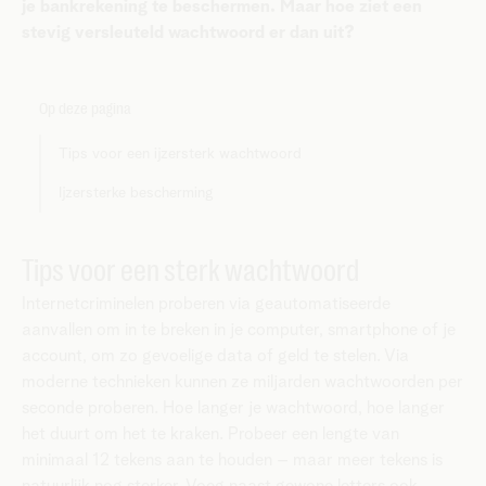
je bankrekening te beschermen. Maar hoe ziet een
stevig versleuteld wachtwoord er dan uit?
Op deze pagina
Tips voor een ijzersterk wachtwoord
Ijzersterke bescherming
Tips voor een sterk wachtwoord
Internetcriminelen proberen via geautomatiseerde
aanvallen om in te breken in je computer, smartphone of je
account, om zo gevoelige data of geld te stelen. Via
moderne technieken kunnen ze miljarden wachtwoorden per
seconde proberen. Hoe langer je wachtwoord, hoe langer
het duurt om het te kraken. Probeer een lengte van
minimaal 12 tekens aan te houden – maar meer tekens is
natuurlijk nog sterker. Voeg naast gewone letters ook