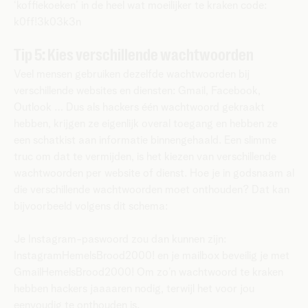
‘koffiekoeken’ in de heel wat moeilijker te kraken code:
k0ff!3k03k3n
Tip 5: Kies verschillende wachtwoorden
Veel mensen gebruiken dezelfde wachtwoorden bij
verschillende websites en diensten: Gmail, Facebook,
Outlook … Dus als hackers één wachtwoord gekraakt
hebben, krijgen ze eigenlijk overal toegang en hebben ze
een schatkist aan informatie binnengehaald. Een slimme
truc om dat te vermijden, is het kiezen van verschillende
wachtwoorden per website of dienst. Hoe je in godsnaam al
die verschillende wachtwoorden moet onthouden? Dat kan
bijvoorbeeld volgens dit schema:
Je Instagram-paswoord zou dan kunnen zijn:
InstagramHemelsBrood2000! en je mailbox beveilig je met
GmailHemelsBrood2000! Om zo’n wachtwoord te kraken
hebben hackers jaaaaren nodig, terwijl het voor jou
eenvoudig te onthouden is.