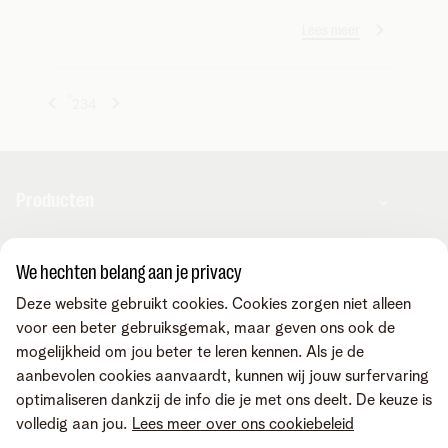
Lees meer
1
2
3
4
Producten
Combo's
We hechten belang aan je privacy
Apps & diensten
Internet
Deze website gebruikt cookies. Cookies zorgen niet alleen
Mobiele telefonie
voor een beter gebruiksgemak, maar geven ons ook de
Vaste telefonie
MyTelenet-app
Contact & advies
mogelijkheid om jou beter te leren kennen. Als je de
Digitale TV
Webmail
aanbevolen cookies aanvaardt, kunnen wij jouw surfervaring
Streaming
MyTelenet
optimaliseren dankzij de info die je met ons deelt. De keuze is
Fiber
MyCloud
Contacteer ons
Vind ons ook op
volledig aan jou.
Lees meer over ons cookiebeleid
Digitale tools
FreePhone Business Portal
Online hulp