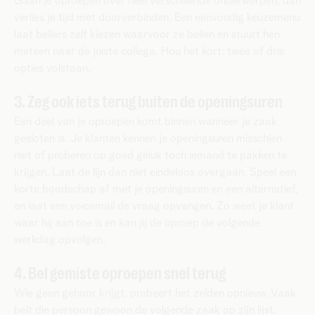
Gaan je oproepen over heel verschillende onderwerpen, dan
verlies je tijd met doorverbinden. Een eenvoudig keuzemenu
laat bellers zelf kiezen waarvoor ze bellen en stuurt hen
meteen naar de juiste collega. Hou het kort: twee of drie
opties volstaan.
3. Zeg ook iets terug buiten de openingsuren
Een deel van je oproepen komt binnen wanneer je zaak
gesloten is. Je klanten kennen je openingsuren misschien
niet of proberen op goed geluk toch iemand te pakken te
krijgen. Laat de lijn dan niet eindeloos overgaan. Speel een
korte boodschap af met je openingsuren en een alternatief,
en laat een voicemail de vraag opvangen. Zo weet je klant
waar hij aan toe is en kan jij de oproep de volgende
werkdag opvolgen.
4. Bel gemiste oproepen snel terug
Wie geen gehoor krijgt, probeert het zelden opnieuw. Vaak
belt die persoon gewoon de volgende zaak op zijn lijst.