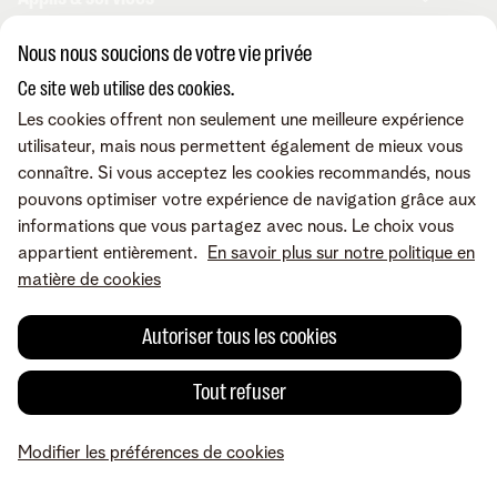
Internet
Téléphonie mobile
Nous nous soucions de votre vie privée
Téléphonie fixe
MyTelenet-app
Contact & conseils
TV digitale
Ce site web utilise des cookies.
Webmail
Fibre
MyTelenet
Les cookies offrent non seulement une meilleure expérience
Outils digitaux
MyCloud
Contactez-nous
utilisateur, mais nous permettent également de mieux vous
Retrouvez-nous sur
Amplificateurs wifi
FreePhone Business Portal
Aide en ligne
connaître. Si vous acceptez les cookies recommandés, nous
Les appareils
Telenet pour indépendants
Demandez une visite
pouvons optimiser votre expérience de navigation grâce aux
Promos
Nos points de vente
informations que vous partagez avec nous. Le choix vous
A propos de Telenet
Careers
Conditions
Mentions légales
Droit de
Modifier mes produits
Déménager
appartient entièrement.
En savoir plus sur notre politique en
rétractation
Vie privée
Modifier les préférences de cookies
Cookie policy
Sécurité
Tarifs
matière de cookies
Qualité des services
Accessibilité
Check & Smile
Inspiration
© Telenet 2026 - Telenet SRL - Liersesteenweg 4, 2800 Malines -
Notre service clientèle
Autoriser tous les cookies
TVA BE 0473.416.418 - RPM Anvers dep. Malines
Tout refuser
Modifier les préférences de cookies