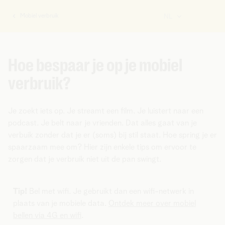
Mobiel verbruik
NL
U
bent
hier:
Hoe bespaar je op je mobiel
verbruik?
Je zoekt iets op. Je streamt een film. Je luistert naar een
podcast. Je belt naar je vrienden. Dat alles gaat van je
verbuik zonder dat je er (soms) bij stil staat. Hoe spring je er
spaarzaam mee om? Hier zijn enkele tips om ervoor te
zorgen dat je verbruik niet uit de pan swingt.
Tip!
Bel met wifi. Je gebruikt dan een wifi-netwerk in
plaats van je mobiele data.
Ontdek meer over mobiel
bellen via 4G en wifi
.