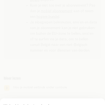
Kom je niet toe met je abonnement? Pas
dan je
mobiel abonnement
aan of neem
een
hogere bundel
.
Je inbegrepen belminuten, sms'en en data
van je abonnement kan je niet gebruiken:
om buiten de EU-zone te bellen, sms'en
of te surfen via je data, om te bellen
vanuit België naar een niet-Belgisch
nummer en voor diensten van derden.
Meer lezen
Hou je mobiel verbruik onder controle
Zoek je iets anders?