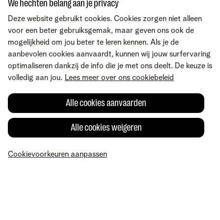
We hechten belang aan je privacy
Deel via
Deze website gebruikt cookies. Cookies zorgen niet alleen
voor een beter gebruiksgemak, maar geven ons ook de
mogelijkheid om jou beter te leren kennen. Als je de
aanbevolen cookies aanvaardt, kunnen wij jouw surfervaring
optimaliseren dankzij de info die je met ons deelt. De keuze is
volledig aan jou.
Lees meer over ons cookiebeleid
Alle cookies aanvaarden
Alle cookies weigeren
Fout gevonden of heb je een suggestie?
Cookievoorkeuren aanpassen
MyTelenet
Mijn producten
Betaling
Hulp
Profiel
Voorwaarden
Juridische info
Herroepingsrecht
Cookievoorkeuren
aanpassen
Consumenteninlichtingen
Toegankelijkheid
© Telenet 2026 - Telenet BV – Liersesteenweg 4, 2800 Mechelen –
BTW BE 0473.416.418 - RPR Antwerpen, afd. Mechelen