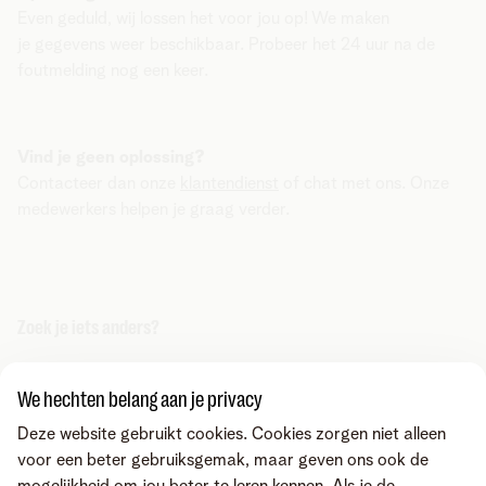
Even geduld, wij lossen het voor jou op! We maken
je gegevens weer beschikbaar. Probeer het 24 uur na de
foutmelding nog een keer.
Vind je geen oplossing?
Contacteer dan onze
klantendienst
of chat met ons. Onze
medewerkers helpen je graag verder.
Zoek je iets anders?
Deel via
We hechten belang aan je privacy
Deze website gebruikt cookies. Cookies zorgen niet alleen
voor een beter gebruiksgemak, maar geven ons ook de