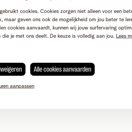
gebruikt cookies. Cookies zorgen niet alleen voor een bet
, maar geven ons ook de mogelijkheid om jou beter te ler
en cookies aanvaardt, kunnen wij jouw surfervaring optim
o die je met ons deelt. De keuze is volledig aan jou.
Lees m
stributiekabel tot in je woning liggen.
Anders kan je de to
f je al een
netwerkverdeler
hebt.
Op een aparte pagina l
s weigeren
Alle cookies aanvaarden
roleer dan zeker welke Telenet-toestellen je meeneemt, ter
uren aanpassen