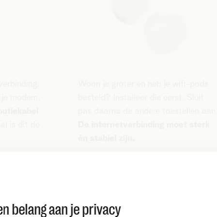
tverbinding.
Woon je groter en heb je wifi-pods
t je modem.
besteld? Installeer die eerst.
Sluit
butiekabel
pas daarna de andere toestellen aan
l is dit de
De internetverbinding moet sterk
én stabiel zijn.
et meest
Heb je Wifi-boosters, powerlines o
r dus nooit
andere versterkers?
Dan kan je die
uist.
als alternatief gebruiken.
n belang aan je privacy