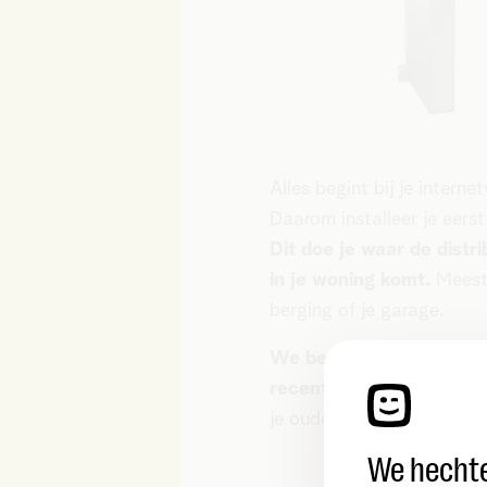
Alles begint bij je interne
Daarom installeer je eers
Dit doe je waar de distri
in je woning komt.
Meesta
berging of je garage.
We bezorgen je altijd h
recente model.
Installee
je oude modem, als je verh
We hechte