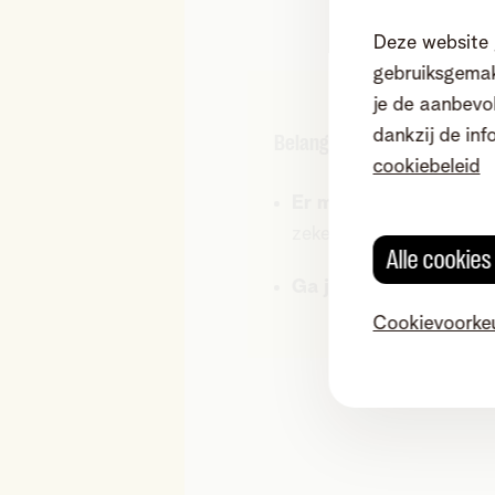
Deze website 
gebruiksgemak
je de aanbevol
dankzij de inf
Belangrijk
cookiebeleid
Er moet al een coax-di
zeker? Controleer dan o
Alle cookie
Ga je verhuizen?
Cont
Cookievoorke