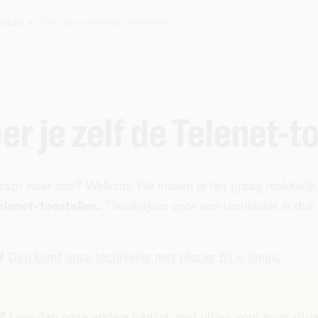
 thuis
Zelf onze toestellen installeren
er je zelf de Telenet-t
estapt naar ons? Welkom! We maken je het graag makkelijk
lenet-toestellen.
Thuisblijven voor een technieker is dus
?
Dan komt onze technieker met plezier bij je langs.
s?
Lees dan onze andere pagina, met uitleg voor jouw situa