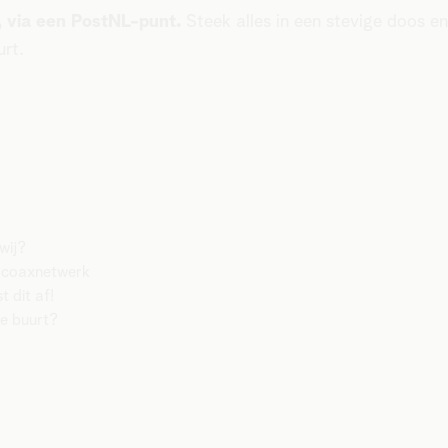
p, via een PostNL-punt.
Steek alles in een stevige doos e
urt.
 wij?
t coaxnetwerk
t dit af!
je buurt?