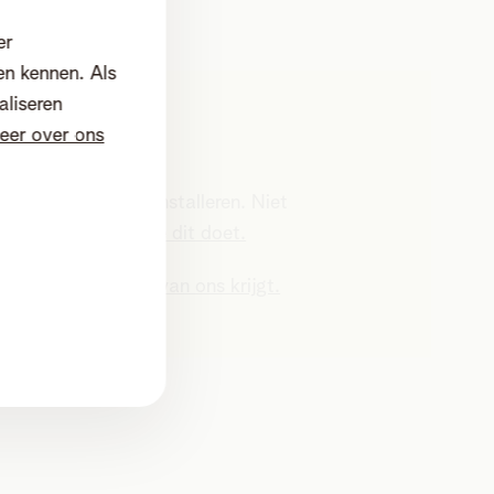
er
en kennen. Als
aliseren
eer over ons
estellen niet zelf installeren. Niet
eggen we uit hoe je dit doet.
ugstuurt en nieuw van ons krijgt.