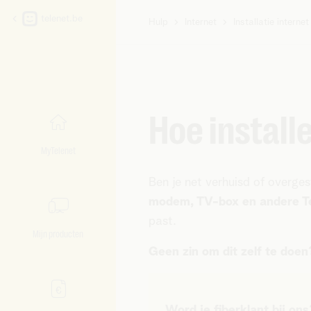
telenet.be
Hulp
Internet
Installatie internet
U
bent
hier:
Hoe installe
MyTelenet
Ben je net verhuisd of overg
modem, TV-box en andere Te
past.
Mijn producten
Geen zin om dit zelf te doen
Word je fiberklant bij on