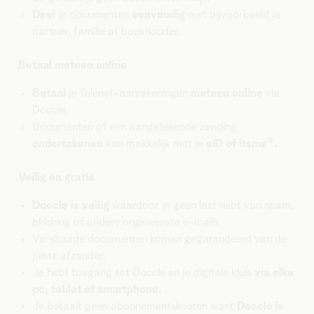
Deel
je documenten
eenvoudig
met bijvoorbeeld je
partner, familie of boekhouder.
Betaal meteen online
Betaal
je Telenet-aanrekeningen
meteen online
via
Doccle.
Documenten of een aangetekende zending
®
ondertekenen
kan makkelijk met je
eID of itsme
.
Veilig en gratis
Doccle is veilig
waardoor je geen last hebt van spam,
phishing of andere ongewenste e-mails.
Verstuurde documenten komen gegarandeerd van de
juiste afzender.
Je hebt toegang tot Doccle en je digitale kluis
via elke
pc, tablet of smartphone.
Je betaalt geen abonnementskosten want
Doccle is