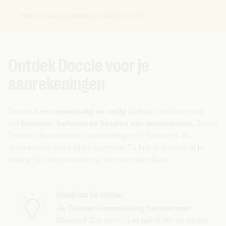
Bekijk en betaal je aanrekening makkelijk en snel
NL
U
bent
hier:
Ontdek Doccle voor je
aanrekeningen
Doccle is een
eenvoudig en veilig
digitaal platform voor
het
bewaren, beheren en betalen van documenten.
Zowel
Telenet-documenten (aanrekeningen of facturen) als
documenten van
andere partners
. Zo heb je meteen al je
belangrijke documenten op één centrale plaats.
Goed om te weten
Je Telenet-aanrekening betalen met
Doccle?
Dat kan ...
Let op!
Is het de eerste