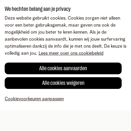
Zoek je iets anders?
We hechten belang aan je privacy
Deel via
Deze website gebruikt cookies. Cookies zorgen niet alleen
voor een beter gebruiksgemak, maar geven ons ook de
mogelijkheid om jou beter te leren kennen. Als je de
aanbevolen cookies aanvaardt, kunnen wij jouw surfervaring
optimaliseren dankzij de info die je met ons deelt. De keuze is
volledig aan jou.
Lees meer over ons cookiebeleid
Alle cookies aanvaarden
Alle cookies weigeren
Fout gevonden of heb je een suggestie?
Cookievoorkeuren aanpassen
MyTelenet
Mijn producten
Betaling
Hulp
Profiel
Voorwaarden
Juridische info
Herroepingsrecht
Cookievoorkeuren
aanpassen
Consumenteninlichtingen
Toegankelijkheid
© Telenet 2026 - Telenet BV – Liersesteenweg 4, 2800 Mechelen –
BTW BE 0473.416.418 - RPR Antwerpen, afd. Mechelen