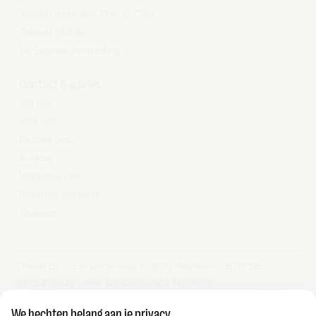
Telenet Incentive Plan E-Care
Telenet Mobile
De Digitale Versnelling
Contact & advies
Bel ons
Mail ons
Bezoek ons
A-desk
Winkelpunten
Business partners
Tarieven
Telenet BV – Liersesteenweg 4, 2800 Mechelen – BTW BE
0473.416.418 - RPR Antwerpen, afd. Mechelen
We hechten belang aan je privacy