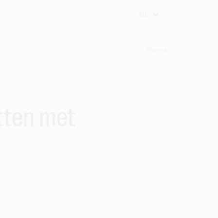
NL
Webmail
tten met