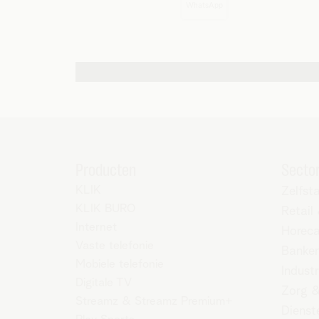
WhatsApp
Andere contactmogelijkheden
Producten
Secto
KLIK
Zelfst
KLIK BURO
Retail
Internet
Horec
Vaste telefonie
Banken
Mobiele telefonie
Industr
Digitale TV
Zorg &
Streamz
&
Streamz Premium+
Dienst