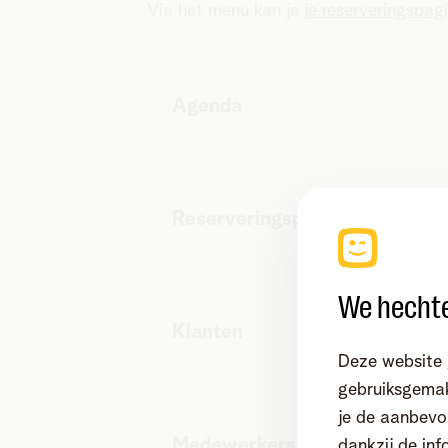
Via het menu kan je
je reserveringspag
Agenda
Reserveringspagina
We hechte
Klanten
Deze website 
gebruiksgemak
je de aanbevol
Medewerkers
dankzij de inf