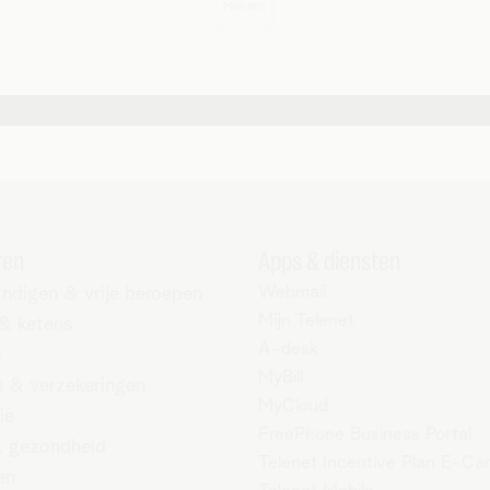
Mail ons
ren
Apps & diensten
Webmail
andigen & vrije beroepen
Mijn Telenet
 & ketens
A-desk
a
MyBill
 & verzekeringen
MyCloud
ie
FreePhone Business Portal
 gezondheid
Telenet Incentive Plan E-Ca
en