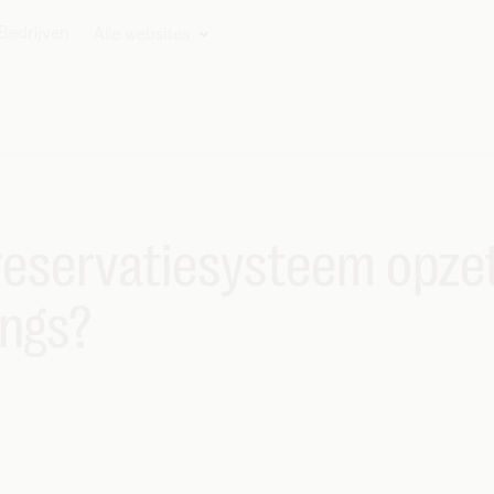
Bedrijven
Alle websites
 reservatiesysteem opze
ings?