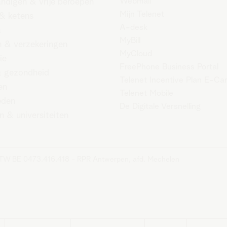
Webmail
andigen & vrije beroepen
Mijn Telenet
 & ketens
A-desk
a
MyBill
 & verzekeringen
MyCloud
ie
FreePhone Business Portal
 gezondheid
Telenet Incentive Plan E-Ca
en
Telenet Mobile
eden
De Digitale Versnelling
n & universiteiten
BTW BE 0473.416.418 - RPR Antwerpen, afd. Mechelen