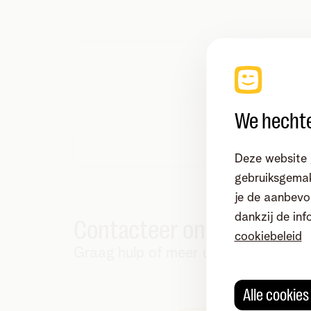
We hechte
Deze website 
gebruiksgemak
je de aanbevol
dankzij de inf
Contacteer ons!
cookiebeleid
Graag hulp of meer uitleg?
Alle cookie