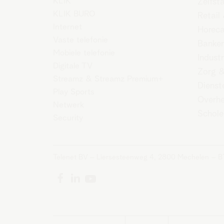
KLIK
Zelfst
KLIK BURO
Retail
Internet
Horec
Vaste telefonie
Banken
Mobiele telefonie
Industr
Digitale TV
Zorg &
Streamz
&
Streamz Premium+
Dienst
Play Sports
Overh
Netwerk
Schole
Security
Telenet BV – Liersesteenweg 4, 2800 Mechelen – 