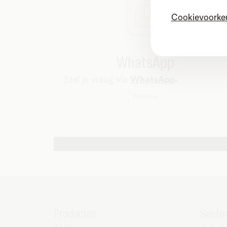
Cookievoorke
WhatsApp
Stel je vraag via
WhatsApp
.
WhatsApp
Andere contactmogelijkheden
Producten
Secto