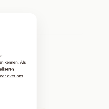
er
en kennen. Als
aliseren
eer over ons