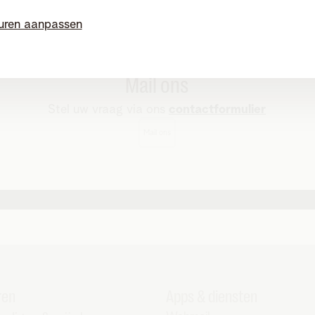
uren aanpassen
Mail ons
Stel uw vraag via ons
contactformulier
Mail ons
ren
Apps & diensten