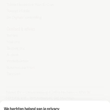
Telenet Incentive Plan E-Care
Telenet Mobile
De Digitale Versnelling
Contact & advies
Bel ons
Mail ons
Bezoek ons
A-desk
Winkelpunten
Business partners
Tarieven
Telenet BV – Liersesteenweg 4, 2800 Mechelen – BTW BE
0473.416.418 - RPR Antwerpen, afd. Mechelen
We hechten belang aan je privacy