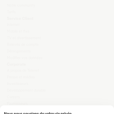
Notre community
Tarifs
Service Client
Internet
Mobile et
fixe
TV et
d
ivertissement
Relevés
de compte
Dérangements
Modifier
vos données
Corporate
A propos de Telenet
Presse et médias
Investisseurs
Développement durable
Careers
Fournisseurs
Vie privée