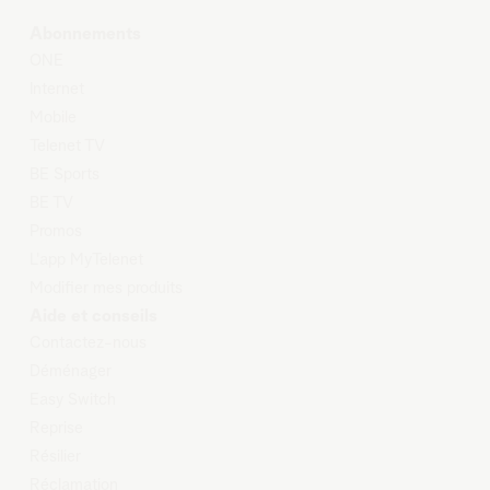
Abonnements
O
NE
Internet
Mobile
Telenet TV
BE Sports
BE TV
Promos
L'app MyTelenet
Modifier mes produits
Aide et conseils
Contactez-nous
Déménager
Easy Switch
Reprise
Résilier
Réclamation