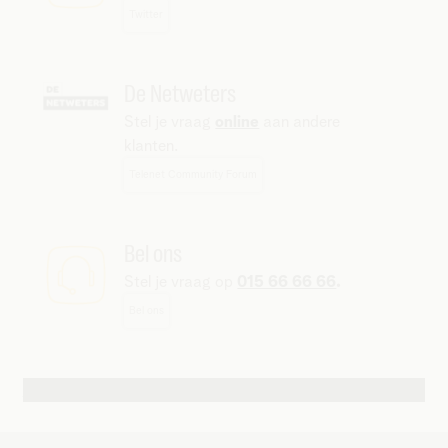
Twitter
De Netweters
Stel je vraag
online
aan andere
klanten.
Telenet Community Forum
Bel ons
Stel je vraag op
015 66 66 66
.
Bel ons
Autres possibilités de contact