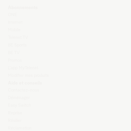
Abonnements
O
NE
Internet
Mobile
Telenet TV
BE Sports
BE TV
Promos
L'app MyTelenet
Modifier mes produits
Aide et conseils
Contactez-nous
Déménager
Easy Switch
Reprise
Résilier
Réclamation