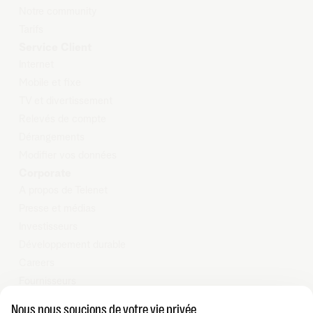
Notre community
Tarifs
Service Client
Internet
Mobile et
fixe
TV et
d
ivertissement
Relevés
de compte
Dérangements
Modifier
vos données
Corporate
A propos de Telenet
Presse et médias
Investisseurs
Développement durable
Careers
Fournisseurs
Vie privée
Nous nous soucions de votre vie privée